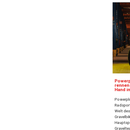
Powerp
rennen
Hand i
Powerplus
Radsports
Welt des
Gravelbi
Hauptsp
Gravelt