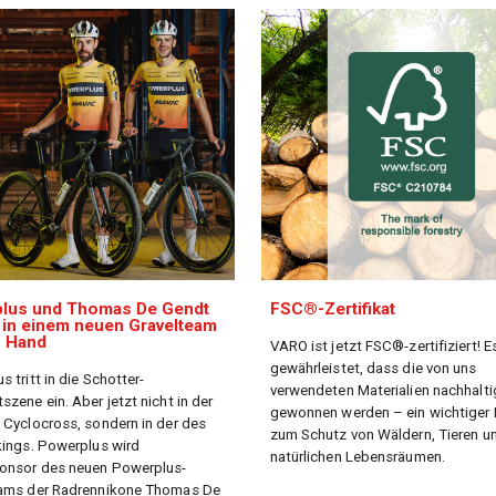
lus und Thomas De Gendt
FSC®-Zertifikat
 in einem neuen Gravelteam
n Hand
VARO ist jetzt FSC®-zertifiziert! E
gewährleistet, dass die von uns
 tritt in die Schotter-
verwendeten Materialien nachhalti
zene ein. Aber jetzt nicht in der
gewonnen werden – ein wichtiger 
 Cyclocross, sondern in der des
zum Schutz von Wäldern, Tieren un
kings. Powerplus wird
natürlichen Lebensräumen.
onsor des neuen Powerplus-
eams der Radrennikone Thomas De