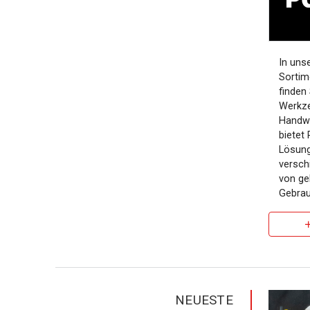
In uns
Sortim
finden
Werkze
Handwe
bietet
Lösung
versch
von ge
Gebrau
NEUESTE