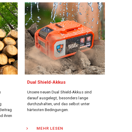
Dual Shield-Akkus
s
Unsere neuen Dual Shield-Akkus sind
darauf ausgelegt, besonders lange
g
durchzuhalten, und das selbst unter
Beitrag
härtesten Bedingungen.
d ihren
MEHR LESEN