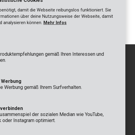
atistische Cookies
nötigt, damit die Webseite reibungslos funktioniert. Sie
ationen über deine Nutzungsweise der Webseite, damit
POWX04966
Poliermaschine 8V Ø 125mm - 6 acc.
d analysieren können.
Mehr Infos
roduktempfehlungen gemäß Ihren Interessen und
en.
GRUNDSÄTZLICH
e Werbung
 Rompuy nv
+32 (0)3 292 92 92
ie Werbung gemäß Ihrem Surfverhalten.
aat 9
info@varo.com
n
TECHNISCHER SERVICE
+32 (0)3 292 92 90
 verbinden
support@varo.com
Zusammenspiel der sozialen Median wie YouTube,
k oder Instagram optimiert.