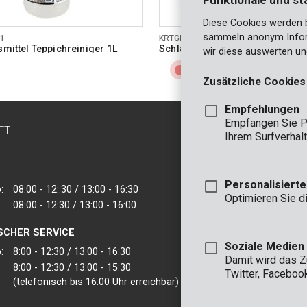
Funktionale und st
Diese Cookies werden be
sammeln anonym Inform
1
KRTGR67170
mittel Teppichreiniger 1L
Schlauchaufroller 30m
wir diese auswerten un
Zusätzliche Cookies
Empfehlungen
Empfangen Sie P
FT
KONTAKT
Ihrem Surfverhalt
INFO
BÜRO
Personalisiert
:
08:00 - 12:.30 / 13:00 - 16:30
VARO - Vic. Van
Optimieren Sie d
08:00 - 12:30 / 13:00 - 16:00
Joseph Van Instr
2500 Lier - Belgie
SCHER SERVICE
VARO IBERICA
Soziale Medien
:
8:00 - 12:30 / 13:00 - 16:30
Damit wird das 
8:00 - 12:30 / 13:00 - 15:30
Twitter, Faceboo
(telefonisch bis 16:00 Uhr erreichbar)