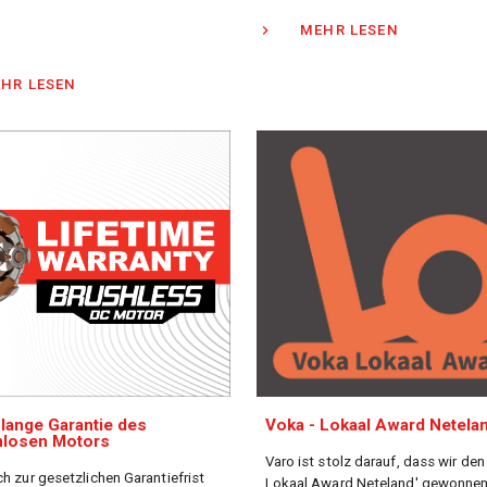
MEHR LESEN
HR LESEN
lange Garantie des
Voka - Lokaal Award Netela
nlosen Motors
Varo ist stolz darauf, dass wir den
ch zur gesetzlichen Garantiefrist
Lokaal Award Neteland' gewonnen