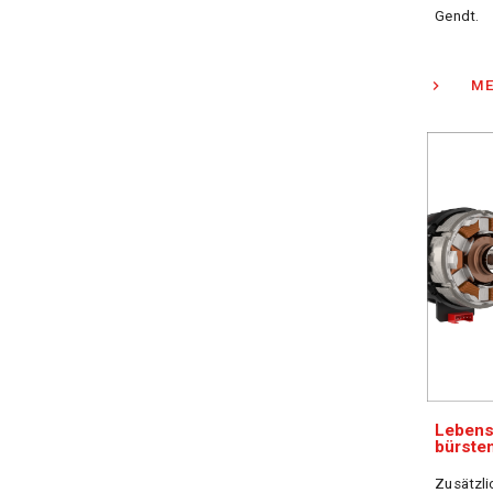
Gendt.
ME
Lebens
bürste
Zusätzli