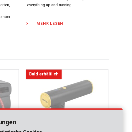
erten,
everything up and running.
tember
MEHR LESEN
Bald erhältlich
lungen