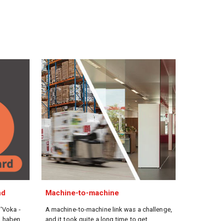
nd
Machine-to-machine
 'Voka -
A machine-to-machine link was a challenge,
 haben.
and it took quite a long time to get