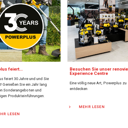
lus feiert…
Besuchen Sie unser renovie
Experience Centre
s feiert 30 Jahre und und Sie
Eine völlig neue Art, Powerplus zu
t! Genießen Sie ein Jahr lang
entdecken
ven Sonderangeboten und
tigen Produkteinführungen.
MEHR LESEN
HR LESEN