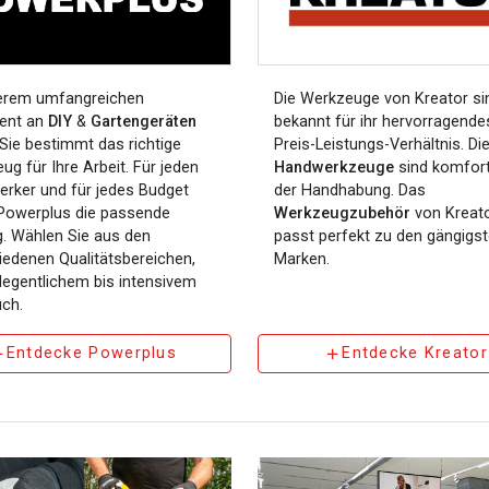
erem umfangreichen
Die Werkzeuge von Kreator si
ent an
DIY
&
Gartengeräten
bekannt für ihr hervorragende
 Sie bestimmt das richtige
Preis-Leistungs-Verhältnis. Di
ug für Ihre Arbeit. Für jeden
Handwerkzeuge
sind komfort
rker und für jedes Budget
der Handhabung. Das
 Powerplus die passende
Werkzeugzubehör
von Kreat
. Wählen Sie aus den
passt perfekt zu den gängigs
iedenen Qualitätsbereichen,
Marken.
legentlichem bis intensivem
ch.
Entdecke Powerplus
Entdecke Kreator