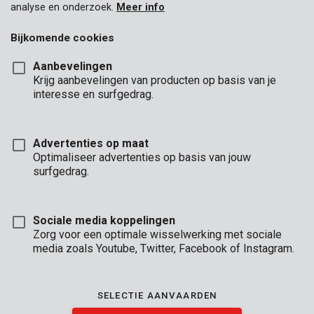
analyse en onderzoek.
Meer info
Binnen het uitgebreide assortiment
doe-het-zelf
&
tuin
vind
je ongetwijfeld het juiste gereedschap. Voor elk type klusser
Bijkomende cookies
en voor elk budget, Powerplus biedt de gepaste oplossing.
Kies uit de verschillende kwaliteitslijnen, van occasioneel tot
Aanbevelingen
intensief gebruik.
Krijg aanbevelingen van producten op basis van je
interesse en surfgedrag.
Ontdek Powerplus
Advertenties op maat
Optimaliseer advertenties op basis van jouw
surfgedrag.
Sociale media koppelingen
Zorg voor een optimale wisselwerking met sociale
Het gereedschap van Kreator kent een uitstekende prijs-
media zoals Youtube, Twitter, Facebook of Instagram.
kwaliteitsverhouding. Het
handgereedschap
ligt
comfortabel in de hand en is een plezier om mee te werken.
De
gereedschapsaccessoires
passen perfect op de meest
SELECTIE AANVAARDEN
gangbare merken.