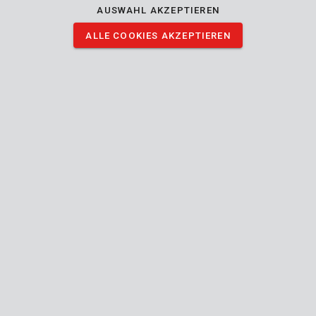
AUSWAHL AKZEPTIEREN
KRT662001
ALLE COOKIES AKZEPTIEREN
Schutzhülle 0,03mm 4x5m
KRT663001
Schutzhülle 0,1mm 2x6m