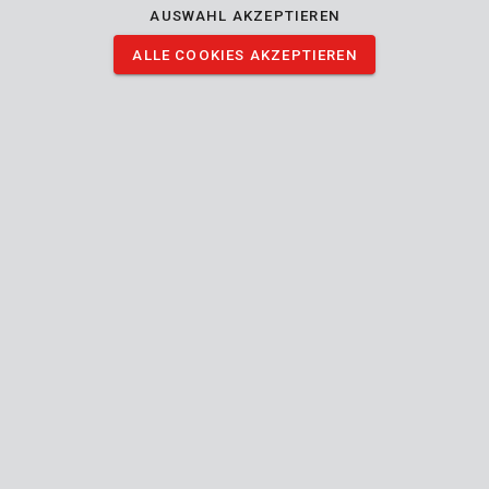
AUSWAHL AKZEPTIEREN
ALLE COOKIES AKZEPTIEREN
KRT001140
Gewinde-Schneidset 40 St.
KRTH01001
Gewinde-Schneidset 20 St.