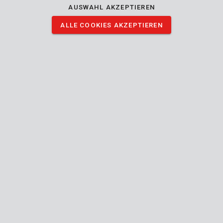
AUSWAHL AKZEPTIEREN
ALLE COOKIES AKZEPTIEREN
KRT451000
Feile 250mm - 3 St.