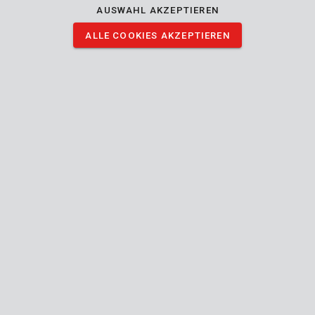
AUSWAHL AKZEPTIEREN
KRT011021
Sechskant-Flachmeißel D30mm 35x410mm
ALLE COOKIES AKZEPTIEREN
1
GESCHÄFT
STD.
BÜRO
Mon - Do:
08:00 - 12:.30 / 13:00 - 16:30
Fre:
08:00 - 12:30 / 13:00 - 16:00
TECHNISCHER SERVICE
Mon - Do:
8:00 - 12:30 / 13:00 - 16:30
Fre:
8:00 - 12:30 / 13:00 - 15:30