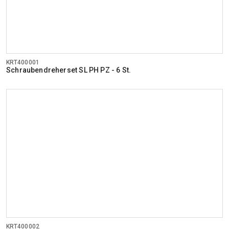
KRT400001
Schraubendreherset SL PH PZ - 6 St.
KRT400002