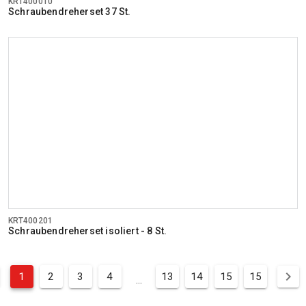
KRT400010
Schraubendreherset 37 St.
KRT400201
Schraubendreherset isoliert - 8 St.
1
2
3
4
13
14
15
15
...