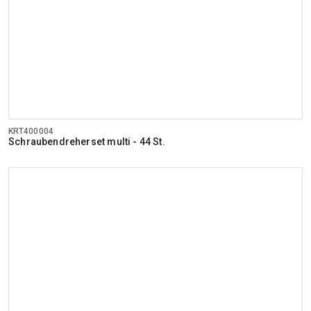
KRT400004
Schraubendreherset multi - 44 St.