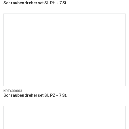
Schraubendreherset SL PH - 7 St.
KRT400003
Schraubendreherset SL PZ - 7 St.