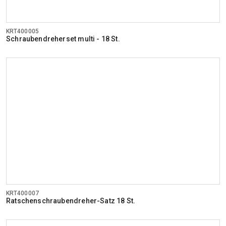
KRT400005
Schraubendreherset multi - 18 St.
KRT400007
Ratschenschraubendreher-Satz 18 St.