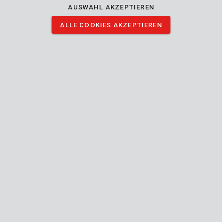
AUSWAHL AKZEPTIEREN
ALLE COOKIES AKZEPTIEREN
KRT670002
Transportroller / Möbelhund 290x290mm, 200kg