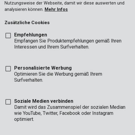
Nutzungsweise der Webseite, damit wir diese auswerten und
analysieren können.
Mehr Infos
Zusätzliche Cookies
Empfehlungen
Empfangen Sie Produktempfehlungen gemäß Ihren
Interessen und Ihrem Surfverhalten.
Personalisierte Werbung
Optimieren Sie die Werbung gemäß Ihrem
Surfverhalten.
Soziale Medien verbinden
Damit wird das Zusammenspiel der sozialen Median
Beschreibung
wie YouTube, Twitter, Facebook oder Instagram
optimiert.
Mit diesem scharfen Cuttermesser schneiden Sie schnell Papier,
Pappe, Tapeten, Klebeband und mehr. Der geriffelte Handgriff
gibt zusätzlichen Halt.