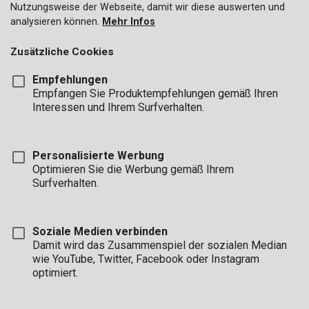
Nutzungsweise der Webseite, damit wir diese auswerten und
analysieren können.
Mehr Infos
Zusätzliche Cookies
Empfehlungen
Empfangen Sie Produktempfehlungen gemäß Ihren
Interessen und Ihrem Surfverhalten.
Personalisierte Werbung
Optimieren Sie die Werbung gemäß Ihrem
Surfverhalten.
Soziale Medien verbinden
Damit wird das Zusammenspiel der sozialen Median
Beschreibung
wie YouTube, Twitter, Facebook oder Instagram
optimiert.
Dieser HSS-Metallbohrer eignet sich zum Bohren in Metall,
Kunststoff und Holz. Er weist einen Durchmesser von 3,5 mm
und eine Länge von 70 mm auf.