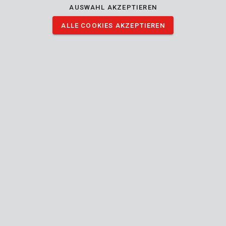
AUSWAHL AKZEPTIEREN
ALLE COOKIES AKZEPTIEREN
BILDER HERUNTERLADEN
Technische Daten
Lieferumfang
1x Bohrspitze - HSS-Metall
Gerät
Flat-chuck
Anschlussart (Werkzeug-Zubehör)
3.5 mm
Schaftdurchmesser
3.5 mm
Kopfdurchmesser
Handbuch mitgeliefert
70 mm
Länge (mm)
39 mm