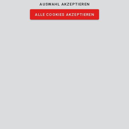
AUSWAHL AKZEPTIEREN
ALLE COOKIES AKZEPTIEREN
BILDER HERUNTERLADEN
Technische Daten
Lieferumfang
1x Bohrspitze - HSS-Metall
Gerät
Flat-chuck
Anschlussart (Werkzeug-Zubehör)
4.8 mm
Schaftdurchmesser
4.8 mm
Kopfdurchmesser
Handbuch mitgeliefert
86 mm
Länge (mm)
52 mm