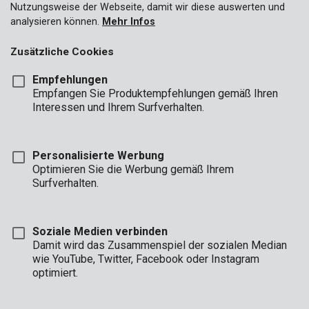
Nutzungsweise der Webseite, damit wir diese auswerten und
analysieren können.
Mehr Infos
Zusätzliche Cookies
Empfehlungen
Empfangen Sie Produktempfehlungen gemäß Ihren
Interessen und Ihrem Surfverhalten.
Personalisierte Werbung
Optimieren Sie die Werbung gemäß Ihrem
Surfverhalten.
Soziale Medien verbinden
Damit wird das Zusammenspiel der sozialen Median
Beschreibung
wie YouTube, Twitter, Facebook oder Instagram
optimiert.
Dieser HSS-Metallbohrer eignet sich zum Bohren in Metall,
Kunststoff und Holz. Er weist einen Durchmesser von 4,8 mm
und eine Länge von 86 mm auf.