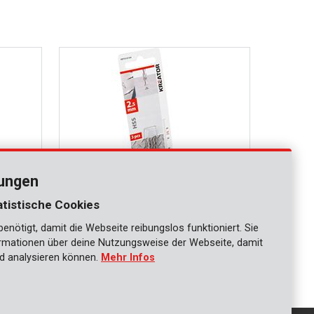
lungen
atistische Cookies
nötigt, damit die Webseite reibungslos funktioniert. Sie
KRT010104
ationen über deine Nutzungsweise der Webseite, damit
Hss bohrer Ø 2,5x57mm - 3 St.
d analysieren können.
Mehr Infos