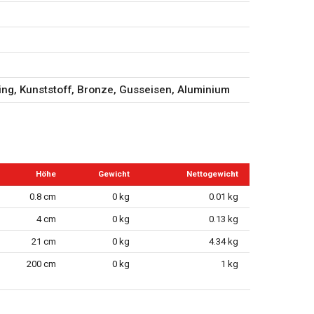
sing, Kunststoff, Bronze, Gusseisen, Aluminium
Höhe
Gewicht
Nettogewicht
0.8 cm
0 kg
0.01 kg
4 cm
0 kg
0.13 kg
21 cm
0 kg
4.34 kg
200 cm
0 kg
1 kg