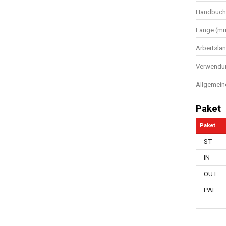
Handbuch 
Länge (m
Arbeitslä
Verwendun
Allgemein
Paket
Paket
ST
IN
OUT
PAL