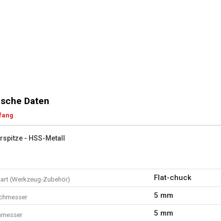
sche Daten
fang
rspitze - HSS-Metall
Flat-chuck
art (Werkzeug-Zubehör)
5 mm
rchmesser
5 mm
hmesser