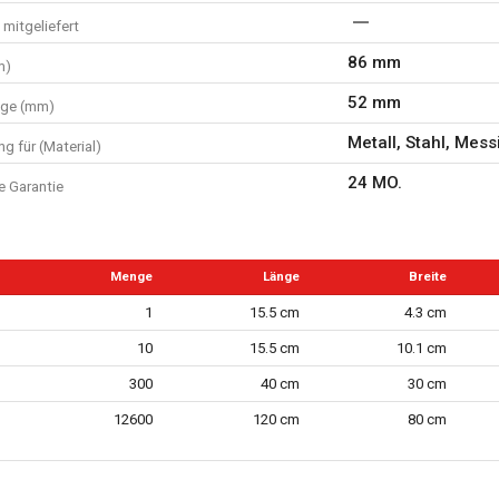
mitgeliefert
86 mm
m)
52 mm
nge (mm)
Metall, Stahl, Mes
g für (Material)
24 MO.
e Garantie
Menge
Länge
Breite
1
15.5 cm
4.3 cm
10
15.5 cm
10.1 cm
300
40 cm
30 cm
12600
120 cm
80 cm