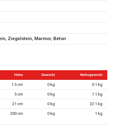
ein, Ziegelstein, Marmor, Beton
Höhe
Gewicht
Nettogewicht
1.5 cm
0 kg
0.1 kg
5 cm
0 kg
1.1 kg
21 cm
0 kg
22.1 kg
200 cm
0 kg
1 kg