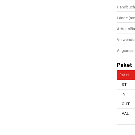
Handbuch 
Länge (m
Arbeitslä
Verwendun
Allgemein
Paket
Paket
ST
IN
OUT
PAL