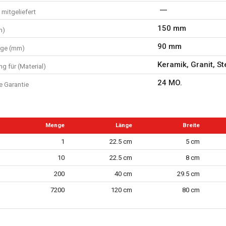
mitgeliefert
150 mm
m)
90 mm
nge (mm)
Keramik, Granit, St
g für (Material)
24 MO.
e Garantie
Menge
Länge
Breite
1
22.5 cm
5 cm
10
22.5 cm
8 cm
200
40 cm
29.5 cm
7200
120 cm
80 cm