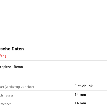
sche Daten
fang
rspitze - Beton
Flat-chuck
art (Werkzeug-Zubehör)
14 mm
rchmesser
14 mm
hmesser