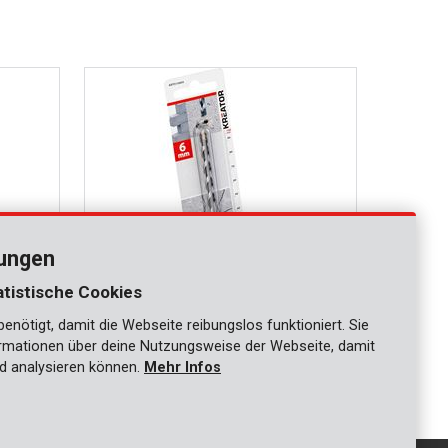
lungen
atistische Cookies
nötigt, damit die Webseite reibungslos funktioniert. Sie
KRT010404
ationen über deine Nutzungsweise der Webseite, damit
Betonbohrer Ø 6x100mm
d analysieren können.
Mehr Infos