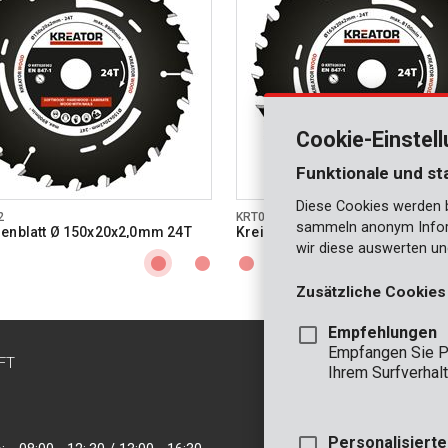
Cookie-Einstel
Funktionale und st
Diese Cookies werden be
2
KRT020304
sammeln anonym Inform
enblatt Ø 150x20x2,0mm 24T
Kreissägenblatt Ø 165x20x2,0
wir diese auswerten un
Zusätzliche Cookies
Empfehlungen
Empfangen Sie P
FT
KONTAKT
Ihrem Surfverhalt
INFO
BÜRO
Personalisiert