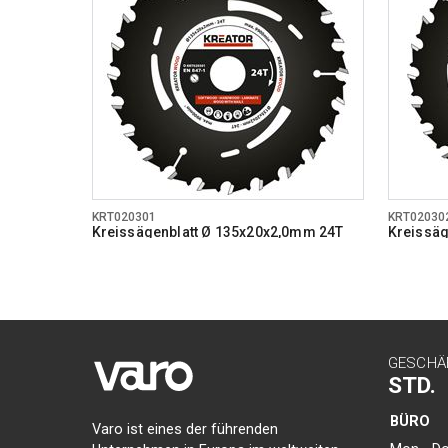
KRT020301
KRT02030
Kreissägenblatt Ø 135x20x2,0mm 24T
Kreissäg
GESCHÄ
STD.
BÜRO
Varo ist eines der führenden