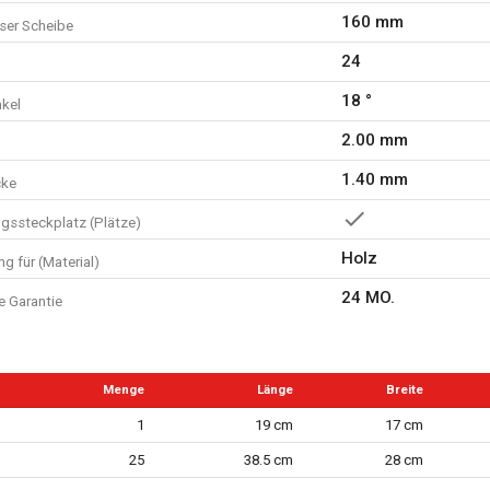
160 mm
er Scheibe
24
18 °
kel
2.00 mm
1.40 mm
cke
ngssteckplatz (Plätze)
Holz
g für (Material)
24 MO.
e Garantie
Menge
Länge
Breite
1
19 cm
17 cm
25
38.5 cm
28 cm