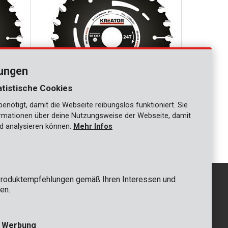
lungen
atistische Cookies
nötigt, damit die Webseite reibungslos funktioniert. Sie
KRT020305
ationen über deine Nutzungsweise der Webseite, damit
mm 24T
Kreissägenblatt Ø 115x20x2,0mm 24T
d analysieren können.
Mehr Infos
roduktempfehlungen gemäß Ihren Interessen und
en.
GRUNDSÄTZLICH
e Werbung