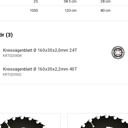
25
38.5 cm
28 cm
1050
120 cm
80 cm
r (3)
Kreissägenblatt Ø 160x30x2,0mm 24T
KRT020408
Kreissägenblatt Ø 160x30x2,2mm 40T
KRT020502