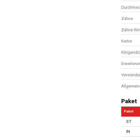
Durchmess
Zähne
Zähne Win
Kerbe
Klingendi
Erweiteru
Verwendun
Allgemein
Paket
Paket
ST
IN