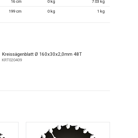
16 cm
0 kg
7.03 kg
199 cm
0 kg
1 kg
Kreissägenblatt Ø 160x30x2,0mm 48T
KRT020409