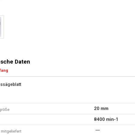
sche Daten
fang
issägeblatt
20 mm
größe
8400 min-1
mitgeliefert