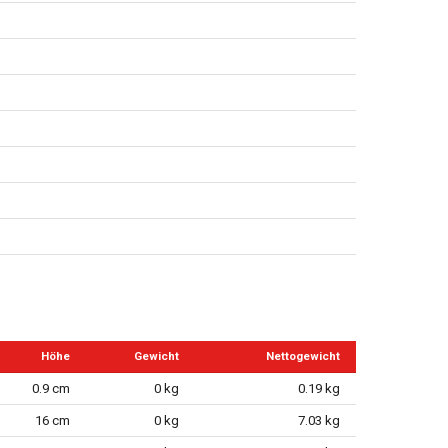
Höhe
Gewicht
Nettogewicht
0.9 cm
0 kg
0.19 kg
16 cm
0 kg
7.03 kg