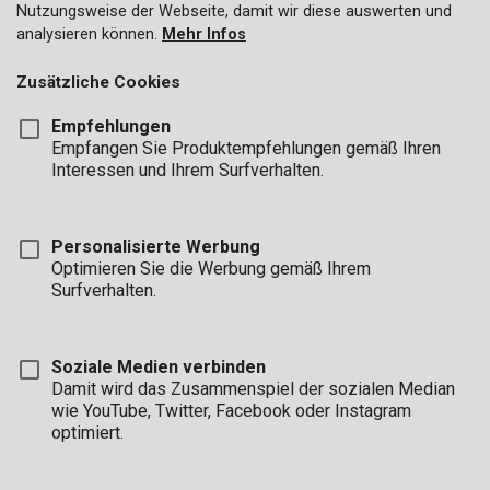
Nutzungsweise der Webseite, damit wir diese auswerten und
analysieren können.
Mehr Infos
Zusätzliche Cookies
Empfehlungen
Empfangen Sie Produktempfehlungen gemäß Ihren
Interessen und Ihrem Surfverhalten.
Personalisierte Werbung
Optimieren Sie die Werbung gemäß Ihrem
Surfverhalten.
Soziale Medien verbinden
Damit wird das Zusammenspiel der sozialen Median
Beschreibung
wie YouTube, Twitter, Facebook oder Instagram
optimiert.
Diese Holzdübel weisen einen Durchmesser von 10 mm und
eine Länge von 40 mm auf. Zum Herstellen von
Holzverbindungen sind sie unentbehrlich. Dieser Satz umfasst