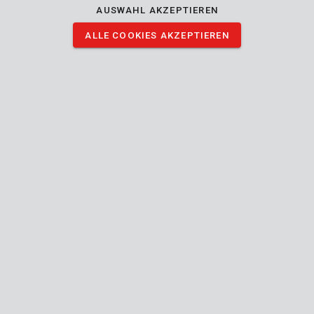
AUSWAHL AKZEPTIEREN
30 Stück.
ALLE COOKIES AKZEPTIEREN
BILDER HERUNTERLADEN
Technische Daten
Lieferumfang
30x dowel - wood
Gerät
Innenbereich
Einsetzbar für innen außen
Handbuch mitgeliefert
40 mm
Länge (mm)
10 mm
Durchmesser
24 MO.
Allgemeine Garantie