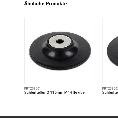
Ähnliche Produkte
KRT259001
KRT25900
Schleifteller Ø 115mm M14 flexibel
Schleift