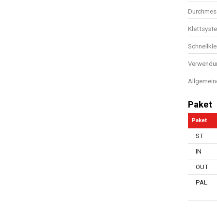
Durchmes
Klettsyst
Schnellk
Verwendun
Allgemein
Paket
Paket
ST
IN
OUT
PAL