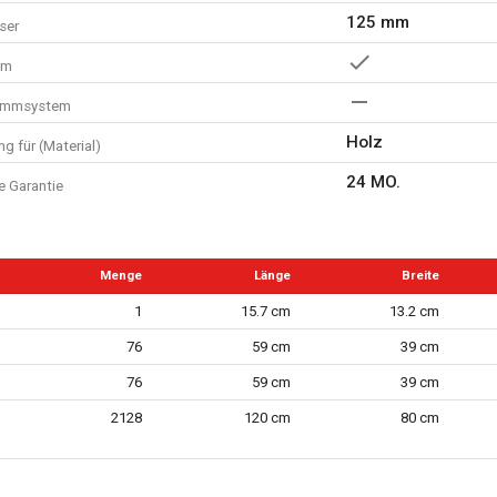
125 mm
ser
em
lemmsystem
Holz
g für (Material)
24 MO.
e Garantie
Menge
Länge
Breite
1
15.7 cm
13.2 cm
76
59 cm
39 cm
76
59 cm
39 cm
2128
120 cm
80 cm