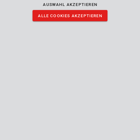
Chrom-Vanadium gefertigt.
AUSWAHL AKZEPTIEREN
Was befindet sich in der Verpackung?
ALLE COOKIES AKZEPTIEREN
1x SL3 - 75 mm
1x PH2 - 150 mm
1x SL4 - 100 mm
1x PH1 - 100 mm
1x SL5 - 125 mm
1x PH0 - 75 mm
1x SL6 - 150 mm
Die ganze Beschreibung lesen
1x 100 - 500-V-Prüfgerät
BILDER HERUNTERLADEN
Technische Daten
Lieferumfang
8x Schraubendreher