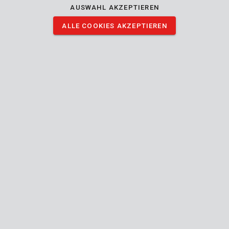
Chrom-Vanadium gefertigt.
AUSWAHL AKZEPTIEREN
Was befindet sich in der Verpackung?
ALLE COOKIES AKZEPTIEREN
1x SL3 - 75 mm
1x PH2 - 150 mm
1x SL4 - 100 mm
1x PH1 - 100 mm
1x SL5 - 125 mm
1x PH0 - 75 mm
1x SL6 - 150 mm
Die ganze Beschreibung lesen
1x 100 - 500-V-Prüfgerät
BILDER HERUNTERLADEN
Technische Daten
Lieferumfang
8x Schraubendreher