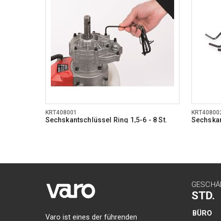
KRT408001
KRT40800
Sechskantschlüssel Ring 1,5-6 - 8 St.
Sechskan
GESCHÄ
STD.
BÜRO
Varo ist eines der führenden