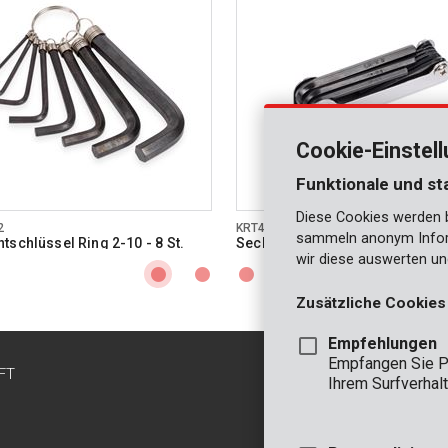
Cookie-Einstel
Funktionale und st
Diese Cookies werden be
2
KRT408101
sammeln anonym Inform
tschlüssel Ring 2-10 - 8 St.
Sechskantschlüssel 1,5-8 - 8 St
wir diese auswerten un
Zusätzliche Cookies
Empfehlungen
Empfangen Sie P
FT
KONTAKT
Ihrem Surfverhalt
INFO
BÜRO