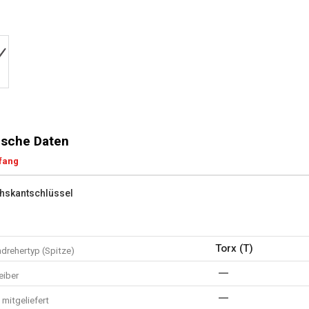
sche Daten
fang
hskantschlüssel
Torx (T)
drehertyp (Spitze)
eiber
mitgeliefert