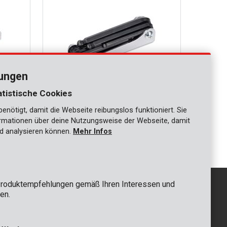
lungen
atistische Cookies
nötigt, damit die Webseite reibungslos funktioniert. Sie
KRT408102
ationen über deine Nutzungsweise der Webseite, damit
.
Sechskantschlüssel Kugelgelenk - 8 St.
d analysieren können.
Mehr Infos
roduktempfehlungen gemäß Ihren Interessen und
en.
GRUNDSÄTZLICH