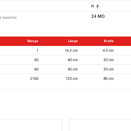
n. z.
24 MO.
e Garantie
Menge
Länge
Breite
1
16.3 cm
4.5 cm
60
40 cm
30 cm
60
40 cm
30 cm
2160
120 cm
80 cm