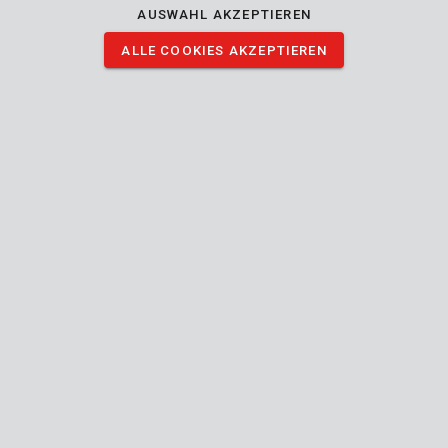
lange Schlüssel mit einem Durchmesser von 1,5 bis 10 mm. Der
AUSWAHL AKZEPTIEREN
Schlüsselsatz wird in einem praktischen Kunststoffhalter
ALLE COOKIES AKZEPTIEREN
geliefert, sodass sie einfach und schnell aufgeräumt und
gelagert werden können.
BILDER HERUNTERLADEN
Technische Daten
Lieferumfang
9x Sechskantschlüssel
Gerät
Sechskant
Schraubendrehertyp (Spitze)
Kugelschreiber
Handbuch mitgeliefert