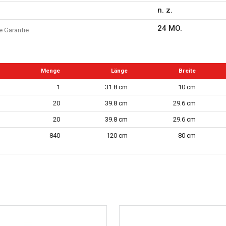
n. z.
24 MO.
e Garantie
Menge
Länge
Breite
1
31.8 cm
10 cm
20
39.8 cm
29.6 cm
20
39.8 cm
29.6 cm
840
120 cm
80 cm