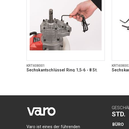
KRT408001
KRT40800
Sechskantschlüssel Ring 1,5-6 - 8 St.
Sechskan
GESCHÄ
STD.
BÜRO
Varo ist eines der führenden