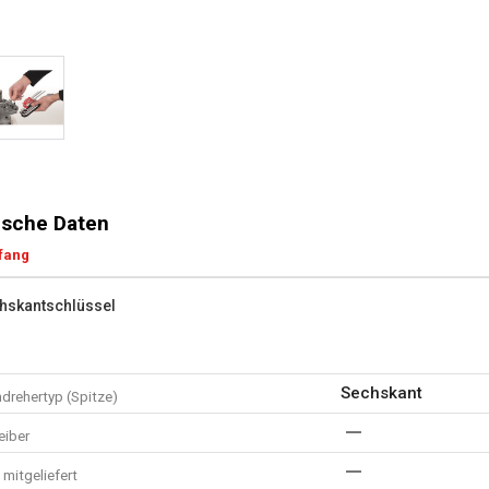
sche Daten
fang
hskantschlüssel
Sechskant
drehertyp (Spitze)
eiber
mitgeliefert