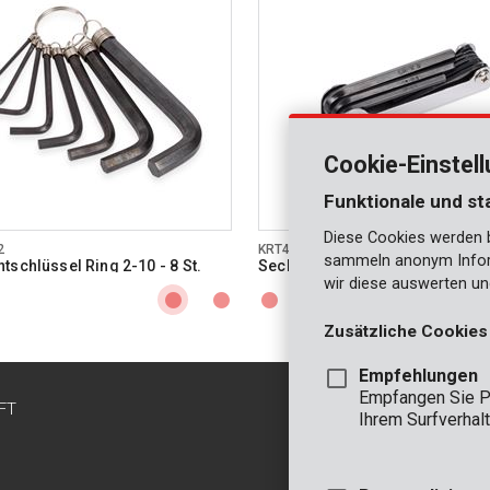
Cookie-Einstel
Funktionale und st
Diese Cookies werden be
2
KRT408101
sammeln anonym Inform
tschlüssel Ring 2-10 - 8 St.
Sechskantschlüssel 1,5-8 - 8 St
wir diese auswerten un
Zusätzliche Cookies
Empfehlungen
Empfangen Sie P
FT
KONTAKT
Ihrem Surfverhalt
INFO
BÜRO