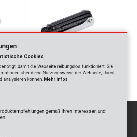
lungen
atistische Cookies
nötigt, damit die Webseite reibungslos funktioniert. Sie
KRT408102
ationen über deine Nutzungsweise der Webseite, damit
.
Sechskantschlüssel Kugelgelenk - 8 St.
d analysieren können.
Mehr Infos
roduktempfehlungen gemäß Ihren Interessen und
en.
GRUNDSÄTZLICH