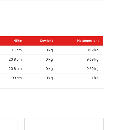
Höhe
Gewicht
Nettogewicht
3.3 cm
0 kg
0.39 kg
20.8 cm
0 kg
9.69 kg
20.8 cm
0 kg
9.69 kg
199 cm
0 kg
1 kg