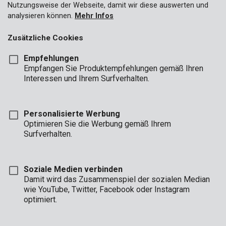
Nutzungsweise der Webseite, damit wir diese auswerten und
analysieren können.
Mehr Infos
Zusätzliche Cookies
Empfehlungen
Empfangen Sie Produktempfehlungen gemäß Ihren
Interessen und Ihrem Surfverhalten.
Personalisierte Werbung
Optimieren Sie die Werbung gemäß Ihrem
Surfverhalten.
Soziale Medien verbinden
Damit wird das Zusammenspiel der sozialen Median
Beschreibung
wie YouTube, Twitter, Facebook oder Instagram
optimiert.
Diese dreieckige Feile eignet sich gut zum Schärfen von Zähnen
einer Säge oder zum Bearbeiten von Innenwinkeln. Sie besitzt
ein hartes, scharfes T12-Stahlblatt mit 200 mm Länge, sodass