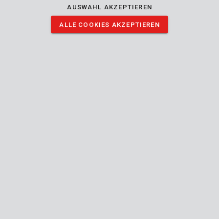
AUSWAHL AKZEPTIEREN
Haltbarkeit und Zuverlässigkeit garantiert werden. Der Softgrip-
TPR-Handgriff (115 mm) gibt einen guten Halt beim Feilen.
ALLE COOKIES AKZEPTIEREN
BILDER HERUNTERLADEN
Technische Daten
Lieferumfang
1x Feile
Gerät
Austauschbare Shaft
Feilen
Verwendung für
Sägenfeile
Feilentyp
Fein
Grobheit