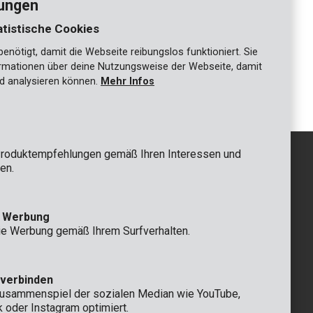
lungen
atistische Cookies
nötigt, damit die Webseite reibungslos funktioniert. Sie
KRT451103
ationen über deine Nutzungsweise der Webseite, damit
Feile 200mm halbrund
d analysieren können.
Mehr Infos
roduktempfehlungen gemäß Ihren Interessen und
en.
GRUNDSÄTZLICH
e Werbung
 Rompuy nv
+32 (0)3 292 92 92
ie Werbung gemäß Ihrem Surfverhalten.
aat 9
info@varo.com
n
TECHNISCHER SERVICE
+32 (0)3 292 92 90
 verbinden
support@varo.com
Zusammenspiel der sozialen Median wie YouTube,
k oder Instagram optimiert.