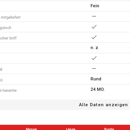
Fein
mitgeliefert
gsloch
cher Griff
n. z.
ll
Rund
e)
24 MO.
e Garantie
Alle Daten anzeigen
Menge
Länge
Breite