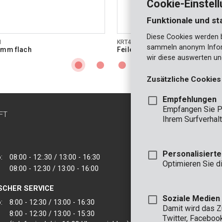
Cookie-Einstel
Funktionale und st
Diese Cookies werden be
1
KRT451102
sammeln anonym Inform
0mm flach
Feile 200mm rund
wir diese auswerten un
Zusätzliche Cookies
Empfehlungen
Empfangen Sie P
FT
KONTAKT
Ihrem Surfverhalt
INFO
BÜRO
Personalisiert
:
08:00 - 12:.30 / 13:00 - 16:30
VARO - Vic. Van
Optimieren Sie d
08:00 - 12:30 / 13:00 - 16:00
Joseph Van Instr
2500 Lier - Belgie
SCHER SERVICE
VARO IBERICA
Soziale Medien
:
8:00 - 12:30 / 13:00 - 16:30
Damit wird das 
8:00 - 12:30 / 13:00 - 15:30
Twitter, Faceboo