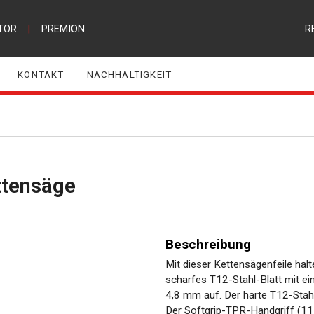
TOR
|
PREMION
R
KONTAKT
NACHHALTIGKEIT
ttensäge
Beschreibung
Mit dieser Kettensägenfeile hal
scharfes T12-Stahl-Blatt mit 
4,8 mm auf. Der harte T12-Stahl 
Der Softgrip-TPR-Handgriff (115