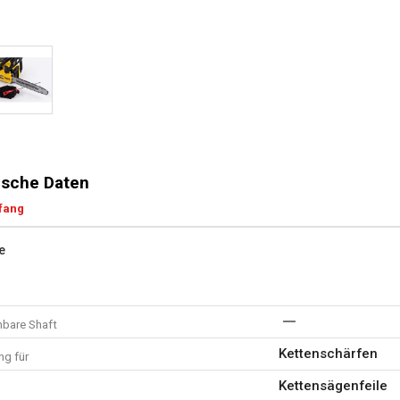
sche Daten
fang
e
bare Shaft
Kettenschärfen
g für
Kettensägenfeile