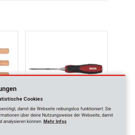
lungen
atistische Cookies
nötigt, damit die Webseite reibungslos funktioniert. Sie
KRT461101
ationen über deine Nutzungsweise der Webseite, damit
St.
Holzmeißel TPR 6mm
d analysieren können.
Mehr Infos