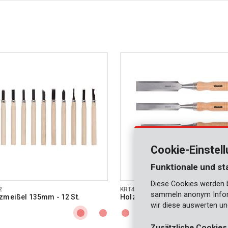
Cookie-Einstel
Funktionale und st
Diese Cookies werden be
2
KRT461003
sammeln anonym Inform
zmeißel 135mm - 12 St.
Holzmeißel 6, 12, 18, 24mm - 4 
wir diese auswerten un
Zusätzliche Cookies