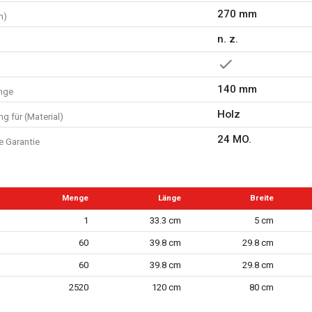
270 mm
m)
n. z.
140 mm
nge
Holz
g für (Material)
24 MO.
e Garantie
Menge
Länge
Breite
1
33.3 cm
5 cm
60
39.8 cm
29.8 cm
60
39.8 cm
29.8 cm
2520
120 cm
80 cm