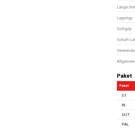
Länge (m
Lagertyp
Softgrip
Schaft-Lä
Verwendun
Allgemein
Paket
Paket
ST
IN
OUT
PAL