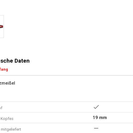
sche Daten
fang
zmeißel
pf
19 mm
s Kopfes
mitgeliefert