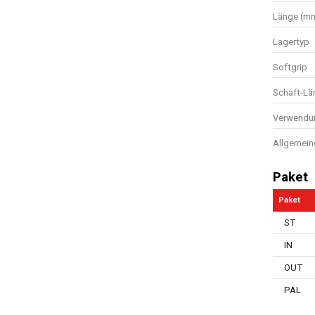
Länge (m
Lagertyp
Softgrip
Schaft-Lä
Verwendun
Allgemein
Paket
Paket
ST
IN
OUT
PAL