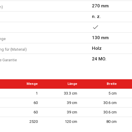
270 mm
m)
n. z.
130 mm
nge
Holz
g für (Material)
24 MO.
e Garantie
Menge
Länge
Breite
1
33.3 cm
5 cm
60
39 cm
30.6 cm
60
39 cm
30.6 cm
2520
120 cm
80 cm