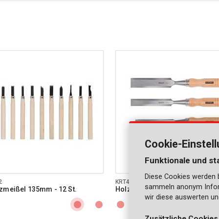
Cookie-Einstel
Funktionale und st
Diese Cookies werden be
2
KRT461003
sammeln anonym Inform
zmeißel 135mm - 12 St.
Holzmeißel 6, 12, 18, 24mm - 4 
wir diese auswerten un
Zusätzliche Cookies