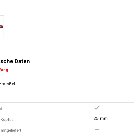
sche Daten
fang
zmeißel
pf
25 mm
s Kopfes
mitgeliefert