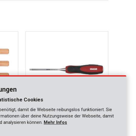
lungen
atistische Cookies
nötigt, damit die Webseite reibungslos funktioniert. Sie
KRT461101
ationen über deine Nutzungsweise der Webseite, damit
St.
Holzmeißel TPR 6mm
d analysieren können.
Mehr Infos