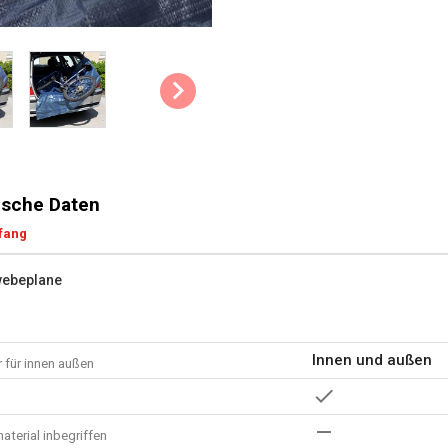
sche Daten
fang
webeplane
Innen und außen
 für innen außen
terial inbegriffen