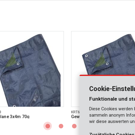
Cookie-Einstel
Funktionale und st
Diese Cookies werden be
3
KRT660104
sammeln anonym Inform
lane 3x4m 70g
Gewebeplane 4x5m 70g
wir diese auswerten un
Zusätzliche Cookies