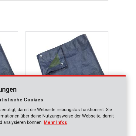
lungen
atistische Cookies
nötigt, damit die Webseite reibungslos funktioniert. Sie
KRT660105
ationen über deine Nutzungsweise der Webseite, damit
Gewebeplane 4x6m 70g
d analysieren können.
Mehr Infos