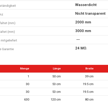
Wasserdicht
tändigkeit
Nicht transparent
nz
2000 mm
faltet (mm)
3000 mm
faltet (mm)
mitgeliefert
24 MO.
e Garantie
Menge
Länge
Breite
1
50 cm
39 cm
30
53 cm
19.5 cm
30
53 cm
19.5 cm
630
120 cm
80 cm