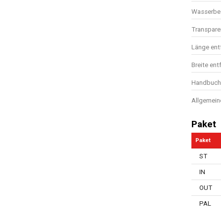
Wasserbes
Transpare
Länge ent
Breite ent
Handbuch 
Allgemein
Paket
Paket
ST
IN
OUT
PAL