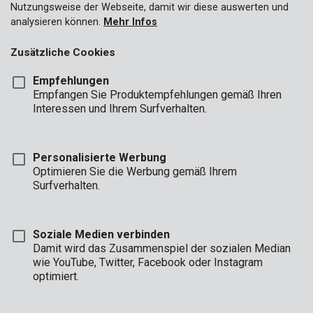
Nutzungsweise der Webseite, damit wir diese auswerten und
analysieren können.
Mehr Infos
Zusätzliche Cookies
Empfehlungen
Empfangen Sie Produktempfehlungen gemäß Ihren
Interessen und Ihrem Surfverhalten.
Personalisierte Werbung
Optimieren Sie die Werbung gemäß Ihrem
Surfverhalten.
Soziale Medien verbinden
Damit wird das Zusammenspiel der sozialen Median
Beschreibung
wie YouTube, Twitter, Facebook oder Instagram
optimiert.
Diese Plane ist in grün und blau doppelseitig mit den Maßen 4 x
5 m und 70 g/m² stark. Die Ösen bestehen aus stabilem
Aluminium und die umsäumten Ränder sind außerdem noch mit