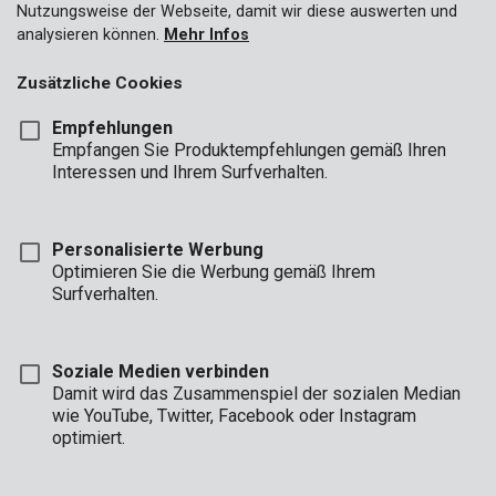
Nutzungsweise der Webseite, damit wir diese auswerten und
analysieren können.
Mehr Infos
Zusätzliche Cookies
Empfehlungen
Empfangen Sie Produktempfehlungen gemäß Ihren
Interessen und Ihrem Surfverhalten.
Personalisierte Werbung
Optimieren Sie die Werbung gemäß Ihrem
Surfverhalten.
Soziale Medien verbinden
Damit wird das Zusammenspiel der sozialen Median
Beschreibung
wie YouTube, Twitter, Facebook oder Instagram
optimiert.
Diese Plane ist in grün und blau doppelseitig mit den Maßen 5 x
8 m und 70 g/m² stark. Die Ösen bestehen aus stabilem
Aluminium und die umsäumten Ränder sind außerdem noch mit