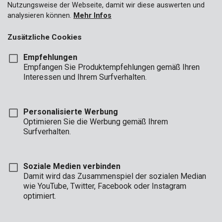
Nutzungsweise der Webseite, damit wir diese auswerten und
analysieren können.
Mehr Infos
Zusätzliche Cookies
Empfehlungen
Empfangen Sie Produktempfehlungen gemäß Ihren
Interessen und Ihrem Surfverhalten.
Personalisierte Werbung
Optimieren Sie die Werbung gemäß Ihrem
Surfverhalten.
Soziale Medien verbinden
Damit wird das Zusammenspiel der sozialen Median
Beschreibung
wie YouTube, Twitter, Facebook oder Instagram
optimiert.
Diese 6 x 10 m große, transparente Schutzfolie ist 0,10 mm
stark. Wollen Sie im Haus arbeiten oder streichen? Dann schützt
die Folie Ihre Möbel vor Staub, Schmutz und Farbe. Auch außer