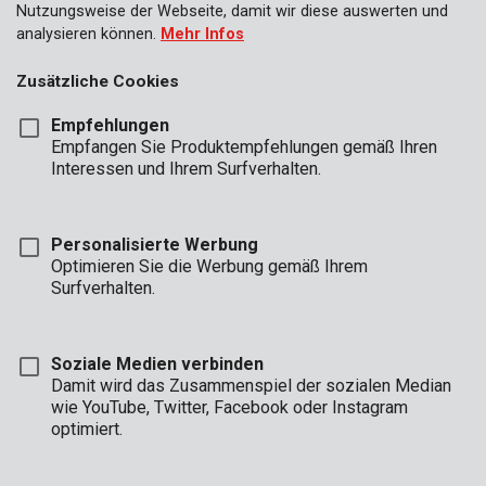
Nutzungsweise der Webseite, damit wir diese auswerten und
analysieren können.
Mehr Infos
Zusätzliche Cookies
Empfehlungen
Empfangen Sie Produktempfehlungen gemäß Ihren
Interessen und Ihrem Surfverhalten.
Personalisierte Werbung
Optimieren Sie die Werbung gemäß Ihrem
Surfverhalten.
Soziale Medien verbinden
Damit wird das Zusammenspiel der sozialen Median
Beschreibung
wie YouTube, Twitter, Facebook oder Instagram
optimiert.
Diese 6 x 10 m große, transparente Schutzfolie ist 0,10 mm
stark. Wollen Sie im Haus arbeiten oder streichen? Dann schützt
die Folie Ihre Möbel vor Staub, Schmutz und Farbe. Auch außer