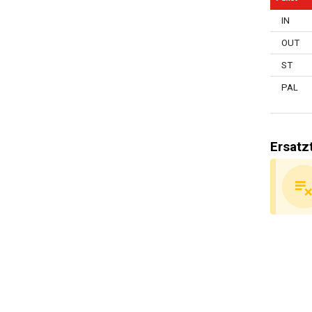
(Not)Schl
IN
Masterco
OUT
Einschlie
ST
Feuerbest
PAL
Allgemein
Ersatz