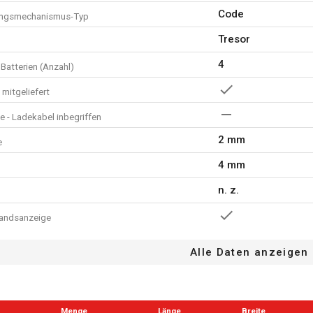
Code
ungsmechanismus-Typ
Tresor
4
Batterien (Anzahl)
mitgeliefert
e - Ladekabel inbegriffen
2 mm
e
4 mm
n. z.
tandsanzeige
cht
Alle Daten anzeigen
Laptop
aufach
Menge
Länge
Breite