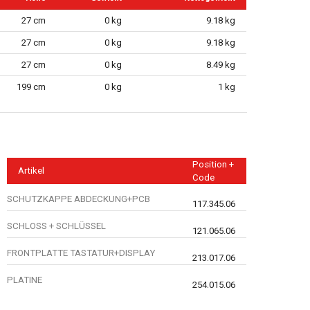
27 cm
0 kg
9.18 kg
27 cm
0 kg
9.18 kg
27 cm
0 kg
8.49 kg
199 cm
0 kg
1 kg
Position +
Artikel
Code
SCHUTZKAPPE ABDECKUNG+PCB
117.345.06
SCHLOSS + SCHLÜSSEL
121.065.06
FRONTPLATTE TASTATUR+DISPLAY
213.017.06
PLATINE
254.015.06