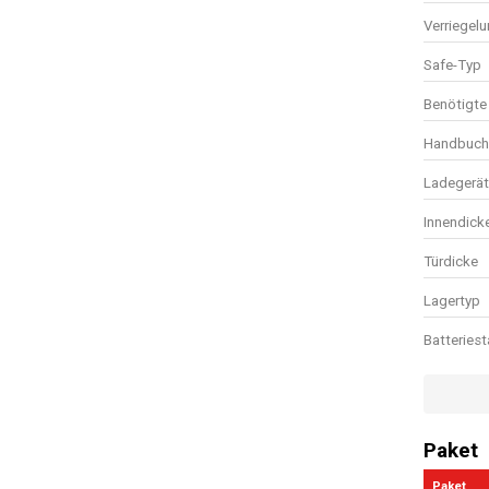
Verriegel
Safe-Typ
Benötigte 
Handbuch 
Ladegerät
Innendick
Türdicke
Lagertyp
Batteries
Wasserdi
Platz für 
Paket
Großes St
Paket