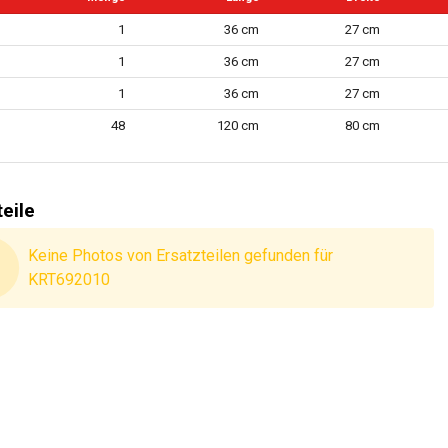
oss
1
36 cm
27 cm
de möglich
1
36 cm
27 cm
ßlich Fachboden
1
36 cm
27 cm
ändig
48
120 cm
80 cm
24 MO.
e Garantie
teile
Keine Photos von Ersatzteilen gefunden für
KRT692010