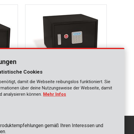
lungen
atistische Cookies
nötigt, damit die Webseite reibungslos funktioniert. Sie
KRT692015
ationen über deine Nutzungsweise der Webseite, damit
350mm
Elektronischer Safe 348x300x400mm
d analysieren können.
Mehr Infos
roduktempfehlungen gemäß Ihren Interessen und
en.