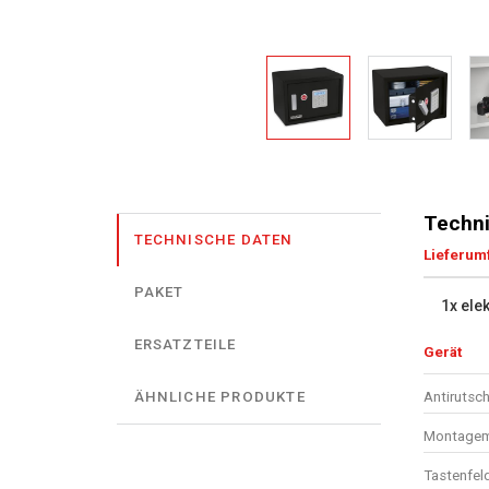
Techni
TECHNISCHE DATEN
Lieferum
PAKET
1x ele
ERSATZTEILE
Gerät
Antirutsch
ÄHNLICHE PRODUKTE
Montagema
Tastenfel