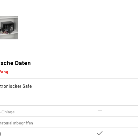
sche Daten
fang
ktronischer Safe
-Einlage
terial inbegriffen
d