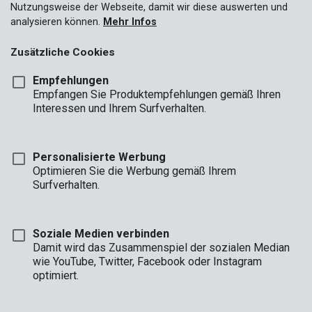
Nutzungsweise der Webseite, damit wir diese auswerten und
analysieren können.
Mehr Infos
Zusätzliche Cookies
Empfehlungen
Empfangen Sie Produktempfehlungen gemäß Ihren
Interessen und Ihrem Surfverhalten.
Personalisierte Werbung
Optimieren Sie die Werbung gemäß Ihrem
Surfverhalten.
Soziale Medien verbinden
Damit wird das Zusammenspiel der sozialen Median
Beschreibung
wie YouTube, Twitter, Facebook oder Instagram
optimiert.
Dieses Bandmaß mit magnetischer Spitze von Kreator besitzt 3
m Höchstlänge. Für den idealen Gebrauchskomfort ist es mit
einem Sperrknopf, einem Gürtelclip sowie einer rutschsicheren