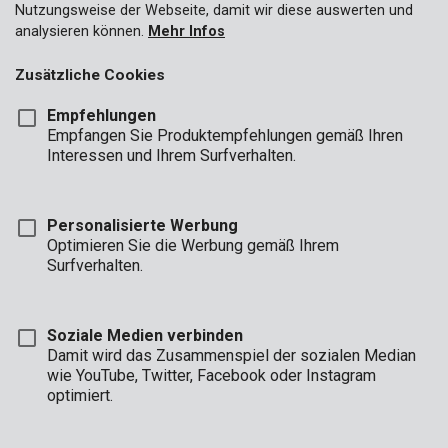
Nutzungsweise der Webseite, damit wir diese auswerten und
analysieren können.
Mehr Infos
Zusätzliche Cookies
Empfehlungen
Empfangen Sie Produktempfehlungen gemäß Ihren
Interessen und Ihrem Surfverhalten.
Personalisierte Werbung
Optimieren Sie die Werbung gemäß Ihrem
Surfverhalten.
Soziale Medien verbinden
Damit wird das Zusammenspiel der sozialen Median
Beschreibung
wie YouTube, Twitter, Facebook oder Instagram
optimiert.
Mit diesem 90°-Kreuzlinien-Laser Kreators projizieren Sie eine
Kreuzlinie oder eine 90°-Laserlinie. So installieren Sie Ihr
Abwaschbecken senkrecht.