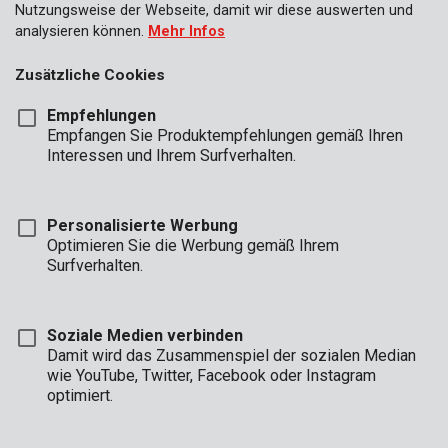
Nutzungsweise der Webseite, damit wir diese auswerten und
analysieren können.
Mehr Infos
Zusätzliche Cookies
Empfehlungen
Empfangen Sie Produktempfehlungen gemäß Ihren
Interessen und Ihrem Surfverhalten.
Personalisierte Werbung
Optimieren Sie die Werbung gemäß Ihrem
Surfverhalten.
Soziale Medien verbinden
Damit wird das Zusammenspiel der sozialen Median
Beschreibung
wie YouTube, Twitter, Facebook oder Instagram
optimiert.
Die 215 mm große Schere besteht aus poliertem Edelstahl und
ist spülmaschinengeeignet. Die Scherenschneiden sind 1.7 mm
dick. Die Schere besitzt einen stabilen Kunststoffgriff mit