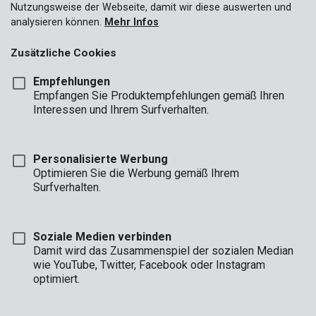
Nutzungsweise der Webseite, damit wir diese auswerten und
analysieren können.
Mehr Infos
Zusätzliche Cookies
Empfehlungen
Empfangen Sie Produktempfehlungen gemäß Ihren
Interessen und Ihrem Surfverhalten.
Personalisierte Werbung
Optimieren Sie die Werbung gemäß Ihrem
Surfverhalten.
Soziale Medien verbinden
Damit wird das Zusammenspiel der sozialen Median
Beschreibung
wie YouTube, Twitter, Facebook oder Instagram
optimiert.
Bei jeder Arbeit fällt Staub an. Denken Sie ans Meißeln in einer
Wand, dem Sägen von Brettern... Diese 3 # Staubschutzmasken
mit FFP1-Filterkapazität bieten den nötigen Schutz gegen