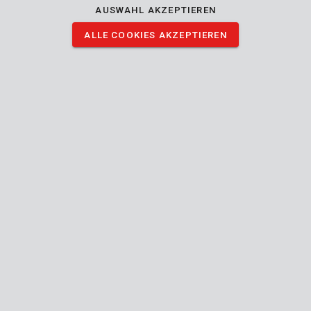
AUSWAHL AKZEPTIEREN
2x Staubmask
ALLE COOKIES AKZEPTIEREN
BILDER HERUNTERLADEN
Technische Daten
Lieferumfang
2x Staubmask
Gerät
Wiederverwendbar
Paket
Paket
Menge
Länge
Breite
Höhe
Gewicht
Nettogewicht
1
1
1
IN
1
0 kg
1 kg
cm
cm
cm
1
1
1