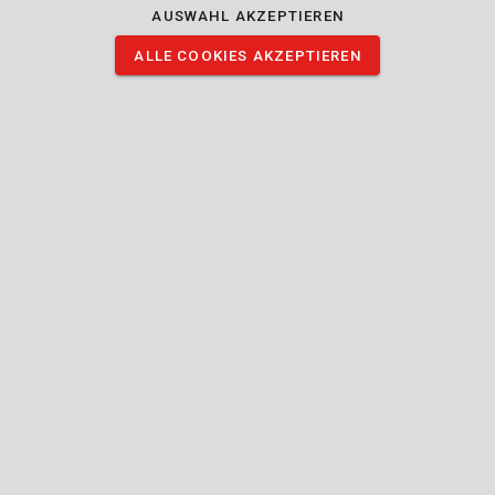
AUSWAHL AKZEPTIEREN
ALLE COOKIES AKZEPTIEREN
Beschreibung
Der Draht auf diese 2 Spulen weist einen Durchmesser von 1.4
mm und eine Länge von 8 m auf. Die Spulen eignen sich für die
Powerplus-Rasentrimmer POWXG3004 und POWXG3005.
Die wichtigsten technischen Eigenschaften:
Stückzahl: 2
Drahtlänge: 8 m
Drahtdurchmesser: 1.4 mm
Drahttyp: Doppeldraht
Eignet sich für: POWXG3004 und POWXG3005
Rasentrimmer
Die ganze Beschreibung lesen
BILDER HERUNTERLADEN