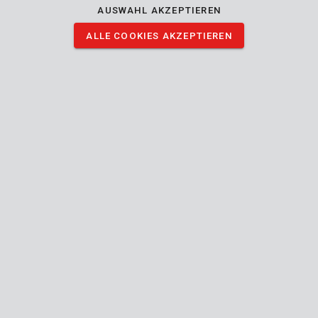
AUSWAHL AKZEPTIEREN
Beschreibung
ALLE COOKIES AKZEPTIEREN
500 Nägel des Typs C für pneumatische Nagelgeräte. Sie sind
50 mm lang und die Fadenstärke beträgt 1,6 x 1,4 mm. Der
Kopf weist eine Breite mit 2,8 mm auf.
BILDER HERUNTERLADEN
Technische Daten
Lieferumfang
500x Nagel
Gerät
Type
Kompatibel mit dem PowAir Nageltyp
C
Innen
und
Einsetzbar für innen außen