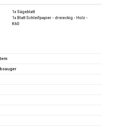
et
eckig - Holz - K60
1x Sägeblatt
eckig - Holz - K80
1x Blatt Schleifpapier - dreieckig - Holz -
K60
stem
ubsauger