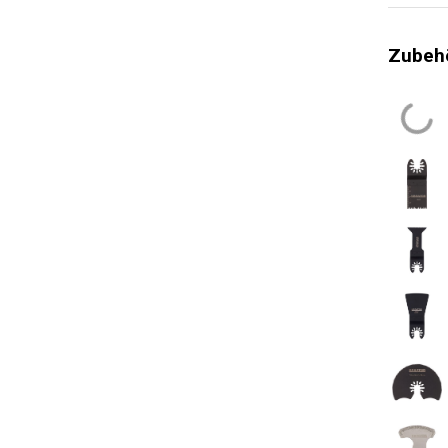
Leistungs
Zubehö
Max. Bew
Min. Bew
Allgemein