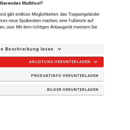
llierendes Multitool?
tool gibt endlose Möglichkeiten: das Treppengeländer
Ihres neue Spülbecken machen, eine Fußleiste auf
n, usw. Mit dem richtigen Anbaugerät meistern Sie
nicht inbegriffen. Sie sind separat erhältlich und sind
ze Beschreibung lesen
ual Power Sortiment.
ndes Multitool:
ANLEITUNG HERUNTERLADEN
 Dieses POWDP4060 hat 6 verschiedene
PRODUKTINFO HERUNTERLADEN
ht steuern lassen. Sie wählen also immer für Ihre
igkeit zwischen 10000 /min und 40000 /min.
BILDER HERUNTERLADEN
 schnellen Entriegelung wechseln Sie schnell und
 keine zusätzlichen Werkzeuge benötigt und Sie
rechen.
nem Klettbandsystem ausgerüstet, sodass Sie das
ch wechseln können.