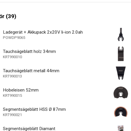
anzeige
r (39)
40000 /min
egungen
10000 /min
egungen
Ladegerät + Akkupack 2x20V li-ion 2.0ah
POWDP9065
36 MO.
e Garantie
Tauchsägeblatt holz 34mm
KRT990010
Tauchsägeblatt metall 44mm
KRT990013
Hobeleisen 52mm
KRT990015
Segmentsägeblätt HSS Ø 87mm
KRT990021
Segmentsägeblätt Diamant