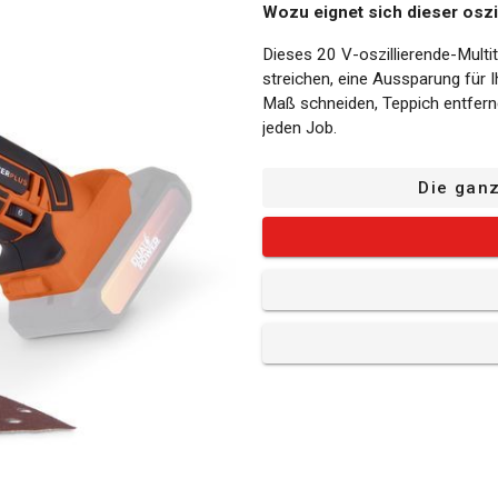
Wozu eignet sich dieser oszi
Dieses 20 V-oszillierende-Multi
streichen, eine Aussparung für 
Maß schneiden, Teppich entferne
jeden Job.
Der Akku und das Ladegerät sind 
Die gan
kompatibel mit dem gesamten D
Die Vorteile dieser oszilliere
Einstellbare Geschwindigkeit:
Geschwindigkeiten, die sich leic
Aufgabe die richtige Geschwind
Schnelle Entriegelung: Dank der
einfach den Aufsatz. Es werden
müssen Ihre Arbeit kaum unterb
Klettband: Das Gerät ist mit ei
Schleifpapier schnell und einfa