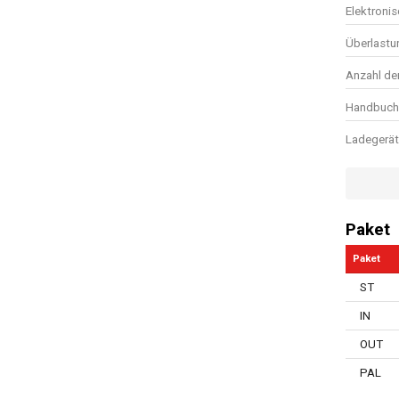
Elektroni
Überlastu
Anzahl de
Handbuch 
Ladegerät
Lagertyp
Softgrip
Paket
Batteries
Paket
Klettsyst
ST
Luftmeng
IN
Soft Start
OUT
Einstellb
PAL
Schnellsp