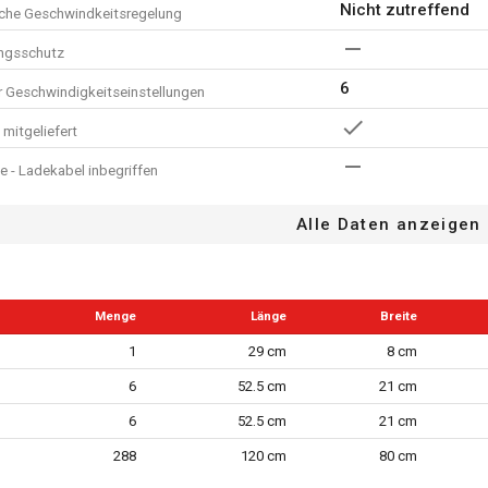
Nicht zutreffend
sche Geschwindkeitsregelung
ngsschutz
6
r Geschwindigkeitseinstellungen
mitgeliefert
e - Ladekabel inbegriffen
n. z.
Alle Daten anzeigen
tandsanzeige
Menge
Länge
Breite
em
1
29 cm
8 cm
e der Staubabsaugung
6
52.5 cm
21 cm
6
52.5 cm
21 cm
are Geschwindigkeit
288
120 cm
80 cm
anner - werkzeuglose Demontage