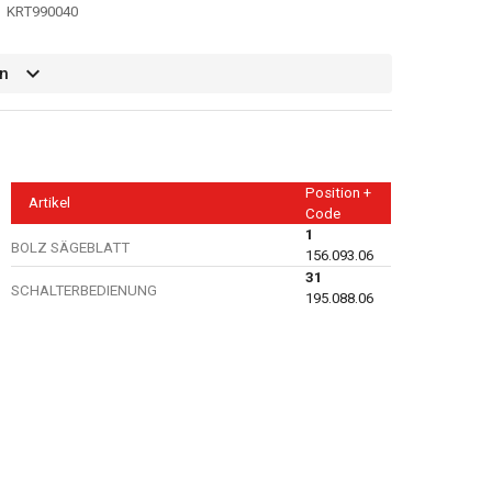
KRT990040
n
Position +
Artikel
Code
1
BOLZ SÄGEBLATT
156.093.06
31
SCHALTERBEDIENUNG
195.088.06