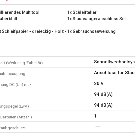
1x Staubsaugeranschluss S
1x Blatt Schleifpapier - drei
illierendes Multitool
1x Schleifteller
1x Blatt Schleifpapier - drei
aberblatt
1x Staubsaugeranschluss Set
1x Gebrauchsanweisung
t Schleifpapier - dreieckig - Holz -
1x Gebrauchsanweisung
Schnellwechselsy
art (Werkzeug-Zubehör)
Anschluss für Sta
taubabsaugung
20 V
nung DC (Un) max
94 dB(A)
94 dB(A)
tungspegel (LwA)
1
Batterien (Anzahl)
staubgeschützt