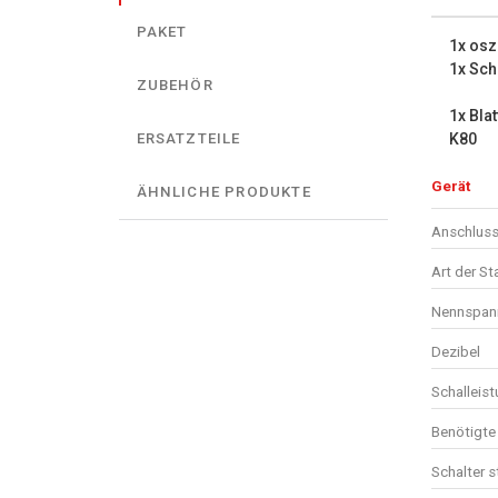
PAKET
1x osz
1x Sch
ZUBEHÖR
1x Blat
K80
ERSATZTEILE
Gerät
ÄHNLICHE PRODUKTE
Anschluss
Art der S
Nennspan
Dezibel
Schalleis
Benötigte 
Schalter 