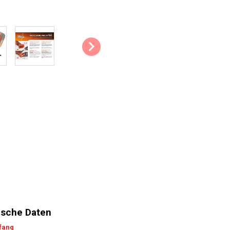
Staubsaugeranschluss: Das Gerä
anschließen, um den meisten Sta
sauber, atmen keinen Staub ein un
Softgriff: Das weiche Material d
Bedienkomfort, sodass Sie mit 
können.
Arbeitslampe: Die praktische Ar
Werkstück.
Die wichtigsten technischen 
Nennleistung: 20 V
Bewegungen: 10000 /min –
Was befindet sich in der Ver
1x oszillierendes Multitool
1x Schleifteller
sche Daten
1x Sägeblatt
1x Schaberblatt
fang