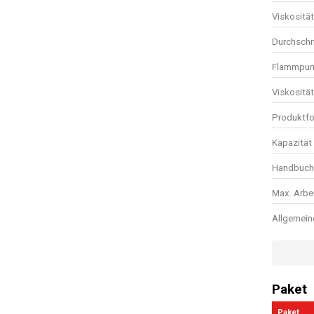
Viskositä
Durchschn
Flammpunk
Viskosität
Produktf
Kapazität 
Handbuch 
Max. Arbe
Allgemein
Paket
Paket