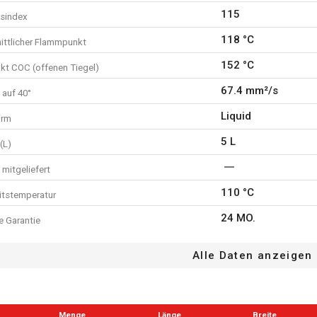
115
tsindex
118 °C
ittlicher Flammpunkt
152 °C
t COC (offenen Tiegel)
67.4 mm²/s
 auf 40°
Liquid
orm
5 L
(L)
mitgeliefert
110 °C
itstemperatur
24 MO.
e Garantie
Alle Daten anzeigen
Menge
Länge
Breite