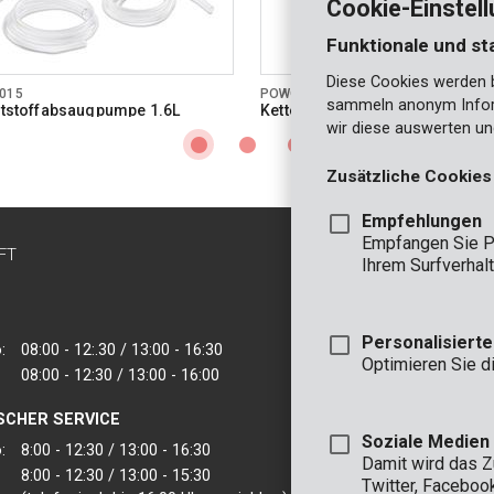
Cookie-Einstel
Funktionale und st
Diese Cookies werden be
015
POWOIL003
sammeln anonym Inform
aftstoffabsaugpumpe 1.6L
Kettenöl 1L
wir diese auswerten un
Zusätzliche Cookies
Empfehlungen
Empfangen Sie P
FT
KONTAKT
Ihrem Surfverhalt
INFO
BÜRO
Personalisiert
:
08:00 - 12:.30 / 13:00 - 16:30
VARO - Vic. Van
Optimieren Sie d
08:00 - 12:30 / 13:00 - 16:00
Joseph Van Instr
2500 Lier - Belgie
SCHER SERVICE
VARO IBERICA
Soziale Medien
:
8:00 - 12:30 / 13:00 - 16:30
Damit wird das 
8:00 - 12:30 / 13:00 - 15:30
Twitter, Faceboo