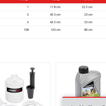
1
11.8 cm
22.3 cm
3
43.5 cm
25 cm
3
43.5 cm
25 cm
108
120 cm
80 cm