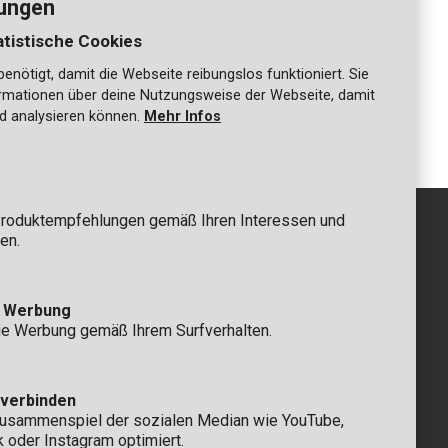
lungen
atistische Cookies
nötigt, damit die Webseite reibungslos funktioniert. Sie
POWOIL006
ationen über deine Nutzungsweise der Webseite, damit
Kettenöl 5L
d analysieren können.
Mehr Infos
roduktempfehlungen gemäß Ihren Interessen und
en.
GRUNDSÄTZLICH
e Werbung
 Rompuy nv
+32 (0)3 292 92 92
ie Werbung gemäß Ihrem Surfverhalten.
aat 9
info@varo.com
n
TECHNISCHER SERVICE
+32 (0)3 292 92 90
 verbinden
support@varo.com
Zusammenspiel der sozialen Median wie YouTube,
k oder Instagram optimiert.