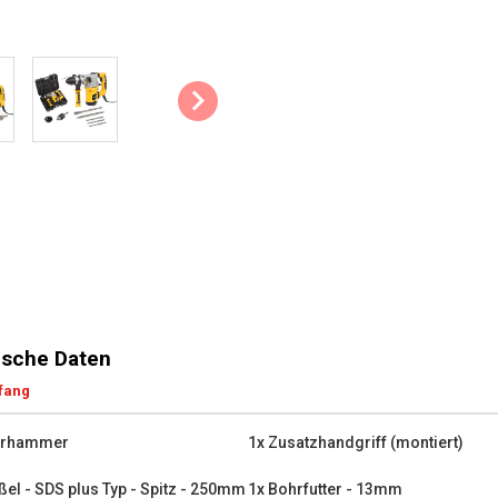
Fester Griff: Der zusätzliche, a
Die wichtigsten technischen 
Leistung: 1 600 W
-1
Max. Drehzahl: 800 min
Schläge pro Minute: 3 900
Kabellänge: 3 m
Bohrleistung Beton: 32 mm
Bohrleistung Stahl: 13 mm
Bohrleistung Holz: 40 mm
Was befindet sich in der Ver
1x Bohrhammer
1x Zusatzhandgriff (montier
sche Daten
1x Meißel - SDS plus Typ -
fang
1x Meißel - SDS plus Typ -
1x Bohrfutter - 13mm
hrhammer
1x Zusatzhandgriff (montiert)
1x Bohrfutterschlüssel
1x Tiefenanschlag
ßel - SDS plus Typ - Spitz - 250mm
1x Bohrfutter - 13mm
1x Bohrspitze - SDS plus 