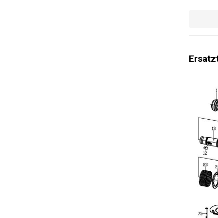
Einstellb
Schnellsp
Leistungs
Ersatz
Hammerbo
Drehzahl 
Bohrleistu
Bohrleist
Max. Schl
Bohrleist
Min. Schla
Meißel-Fu
Allgemein