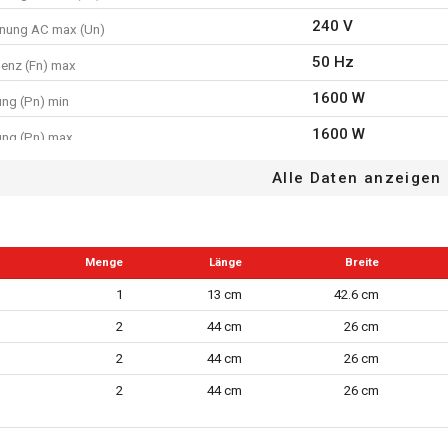
240 V
nung AC max (Un)
50 Hz
enz (Fn) max
1600 W
ung (Pn) min
1600 W
ung (Pn) max
108 dB(A)
tungspegel (LwA)
Alle Daten anzeigen
13 mm
hmesser Bohrspitze
3 m
 Stromkabel
Menge
Länge
Breite
40 Nm
hmoment
1
13 cm
42.6 cm
32 mm
ng Stein
2
44 cm
26 cm
oses Futter
2
44 cm
26 cm
Nicht zutreffend
annbohrfutter mit Verriegelung
2
44 cm
26 cm
utter