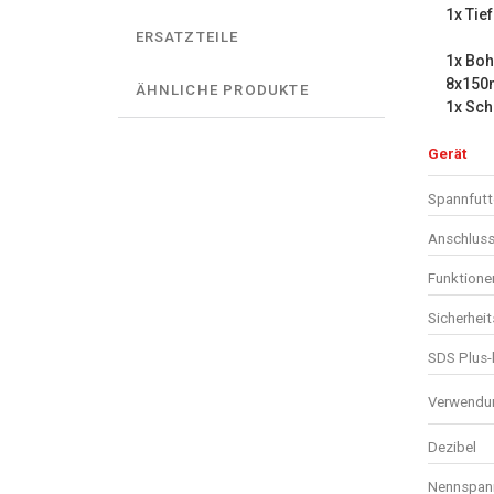
1x Tie
ERSATZTEILE
1x Boh
8x15
ÄHNLICHE PRODUKTE
1x Sch
Gerät
Spannfutt
Anschluss
Funktione
Sicherhei
SDS Plus-
Verwendun
Dezibel
Nennspan