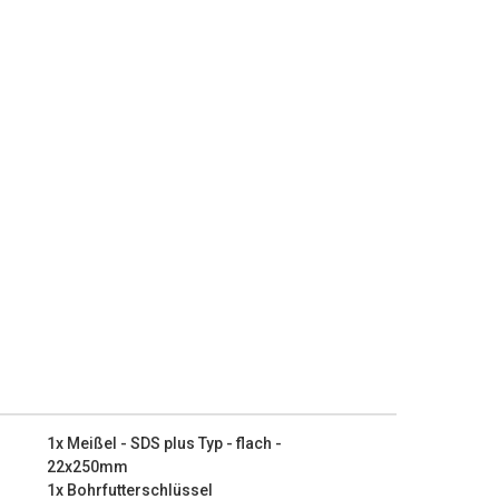
bnehmbare Handgriff sorgt für einen besseren Halt.
Eigenschaften:
packung?
t)
 flach - 22x250mm
 Spitz - 250mm
1x Meißel - SDS plus Typ - flach -
22x250mm
1x Bohrfutterschlüssel
Typ - Ø 10x150mm