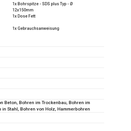
1x Bohrspitze - SDS plus Typ - Ø
Typ - Ø 12x150mm
12x150mm
Typ - Ø 8x150mm
1x Dose Fett
1x Gebrauchsanweisung
on Beton, Bohren im Trockenbau, Bohren im
 in Stahl, Bohren von Holz, Hammerbohren