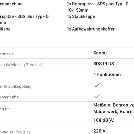
fenanschlag
1x Bohrspitze - SDS plus Typ - Ø
1x Bohrspitze - SDS plus 
10x150mm
1x Bohrspitze - SDS plus 
rspitze - SDS plus Typ - Ø
1x Staubkappe
1x Staubkappe
0mm
1x Dose Fett
lüssel
1x Aufbewahrungskoffer
1x Schlüssel
1x Aufbewahrungskoffer
1x Gebrauchsanweisung
Sanou
ermarke
SDS PLUS
art (Werkzeug-Zubehör)
4 Funktionen
n
ts-Rutschkupplung
kompatibel
Meißeln, Bohren v
g für
Mauerwerk, Bohren
108 dB(A)
220 V
nung AC min (Un)