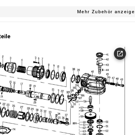
are Geschwindigkeit
Mehr Zubehör anzeige
anner - werkzeuglose Demontage
anzeige
teile
hrfunktion
800 min-1
(n) max
13 mm
ng Stahl
40 mm
ung Holz
3900 strks/min
agzahl 1
32 mm
ung Beton
0 strks/min
gzahl 1
nktion
36 MO.
e Garantie