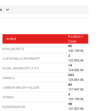
n
Position +
Artikel
Code
85
KOHLEBÜRSTE
102.159.06
2
CLIPSCHELLE BOHRKOPF
122.026.06
14
KUGEL BOHRKOPF (1 ST)
124.002.06
502
HANDLE
126.061.06
83
CARBON BRUSH HOLDER
127.047.06
4
SPRING
133.150.06
98
KONDENSATOR
151.007.06