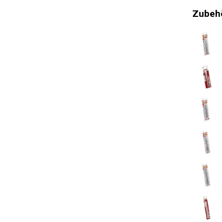
Elektroni
Zubehö
Vibration
Überlastu
Einstellb
Aufprallen
Anzahl de
Handbuch 
Lagertyp
Softgrip
Kabelzugs
Soft Start
Drehricht
Bohren