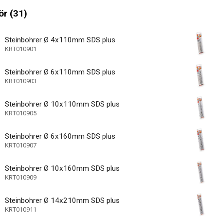
Nicht zutreffend
sche Geschwindkeitsregelung
r (31)
Doppelter
sreduktionssystem
Steinbohrer Ø 4x110mm SDS plus
ngsschutz
KRT010901
ares Drehmoment
Steinbohrer Ø 6x110mm SDS plus
5 J
ergie (Joule)
KRT010903
1
r Geschwindigkeitseinstellungen
Steinbohrer Ø 10x110mm SDS plus
mitgeliefert
KRT010905
BMC (blasgeformte
Steinbohrer Ø 6x160mm SDS plus
KRT010907
icherung
Steinbohrer Ø 10x160mm SDS plus
KRT010909
Rechts
ung
Steinbohrer Ø 14x210mm SDS plus
KRT010911