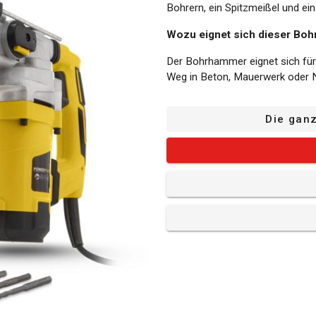
Bohrern, ein Spitzmeißel und ein
Wozu eignet sich dieser Bo
Der Bohrhammer eignet sich für
Weg in Beton, Mauerwerk oder N
Die Vorteile dieser Bohrham
Die gan
Vielseitig: Dieser starke Bohrh
damit bohren, schlagbohren und 
mit dem Schalter ganz einfach 
Anti-Vibration: Dank des verbes
davon, denn die Schwingungen w
Tiefenanschlag: Der Bohrhammer
Sie die Bohrtiefe exakt einstell
mehrere gleich tiefe Löcher boh
Staubschutzkappe: Außerdem h
herumwirbelnden Staub einzusc