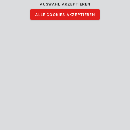
Marke
AUSWAHL AKZEPTIEREN
ALLE COOKIES AKZEPTIEREN
Beschreibung
Dieses 20V Powerplus Akku-Multitool ist äußerst flexibel
einsetzbar. Trotz des kompakten Designs, ist das Gerät mit
einem leistungsstarken und verschleißarmen bürstenlosen
Motor ausgestattet. Der Motor verfügt mit einer Drehzahl von
bis zu 19 500min-1 und 39 000 Oszillationen pro Minute über
genügend Kraft für alle Arbeiten. Die Geschwindigkeit lässt sich
selbstverständlich an das Material des Werkstücks und dem
verwendeten Aufsatz anpassen.