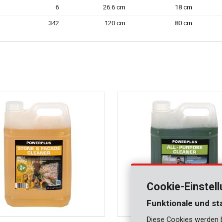
6
26.6 cm
18 cm
342
120 cm
80 cm
Cookie-Einstel
Funktionale und st
Diese Cookies werden be