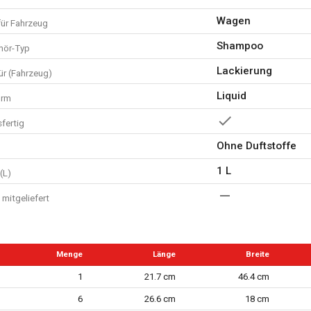
Wagen
für Fahrzeug
Shampoo
hör-Typ
Lackierung
ür (Fahrzeug)
Liquid
orm
fertig
Ohne Duftstoffe
1 L
(L)
mitgeliefert
Menge
Länge
Breite
1
21.7 cm
46.4 cm
6
26.6 cm
18 cm