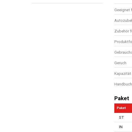
Geeignet 
Autozube
Zubehör f
Produktf
Gebrauchs
Geruch
Kapazität 
Handbuch 
Paket
Paket
ST
IN