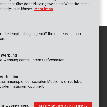
POWXG92051
ationen über deine Nutzungsweise der Webseite, damit
ger 5L
Reinigungsmittel Allzweckreiniger 1L
d analysieren können.
Mehr Infos
roduktempfehlungen gemäß Ihren Interessen und
en.
GRUNDSÄTZLICH
e Werbung
 Rompuy nv
+32 (0)3 292 92 92
ie Werbung gemäß Ihrem Surfverhalten.
aat 9
info@varo.com
n
TECHNISCHER SERVICE
+32 (0)3 292 92 90
 verbinden
support@varo.com
Zusammenspiel der sozialen Median wie YouTube,
k oder Instagram optimiert.
HL AKZEPTIEREN
ALLE COOKIES AKZEPTIEREN