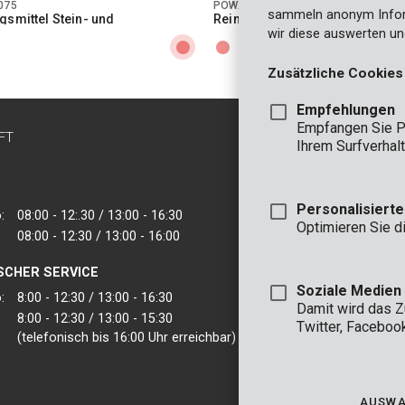
075
POWXG92055
sammeln anonym Inform
gsmittel Stein- und
Reinigungsmittel Allzweckreini
reiniger 5L
wir diese auswerten un
Zusätzliche Cookies
Empfehlungen
Empfangen Sie P
FT
KONTAKT
Ihrem Surfverhalt
INFO
BÜRO
Personalisiert
:
08:00 - 12:.30 / 13:00 - 16:30
VARO - Vic. Van
Optimieren Sie d
08:00 - 12:30 / 13:00 - 16:00
Joseph Van Instr
2500 Lier - Belgie
SCHER SERVICE
VARO IBERICA
Soziale Medien
:
8:00 - 12:30 / 13:00 - 16:30
Damit wird das 
8:00 - 12:30 / 13:00 - 15:30
Twitter, Faceboo
(telefonisch bis 16:00 Uhr erreichbar)
AUSWA