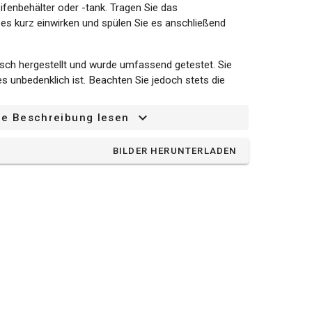
ifenbehälter oder -tank. Tragen Sie das
 es kurz einwirken und spülen Sie es anschließend
isch hergestellt und wurde umfassend getestet. Sie
s unbedenklich ist. Beachten Sie jedoch stets die
oduktverpackung.
ze Beschreibung lesen
uckreiniger.
Eigenschaften:
BILDER HERUNTERLADEN
einiger mit Seifenbehälter oder -tank