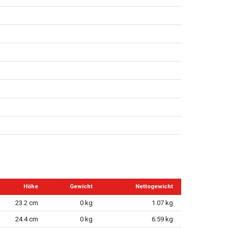
Höhe
Gewicht
Nettogewicht
23.2 cm
0 kg
1.07 kg
24.4 cm
0 kg
6.59 kg