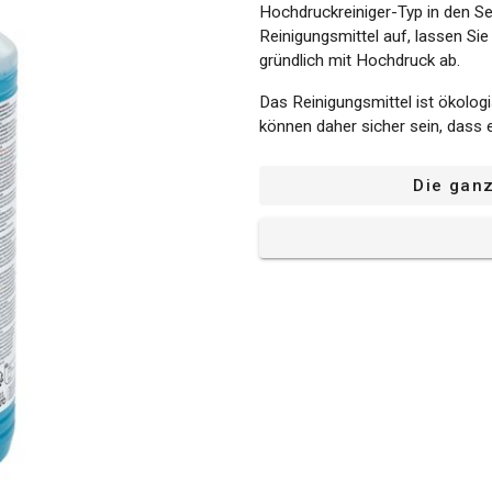
Hochdruckreiniger-Typ in den Se
Reinigungsmittel auf, lassen Sie
gründlich mit Hochdruck ab.
Das Reinigungsmittel ist ökolog
können daher sicher sein, dass e
Sicherheitshinweise auf der Pr
Die gan
Geeignet für nahezu alle Hochdr
Die wichtigsten technischen 
Inhalt: 1 L
Duft: Ohne Duftstoffe
Geeignet für alle Hochdruckr