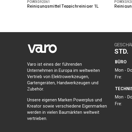
POWXG92061
POWXG92
Reinigungsmittel Teppichreiniger 1L
Reinigun
Fassaden
GESCHÄ
STD.
BÜRO
Varo ist eines der führenden
Mon - Do
Unternehmen in Europa im weltweiten
Vertrieb von Elektrowerkzeugen,
Fre:
Gartengeräten, Handwerkzeugen und
TECHNI
Zubehör.
Mon - Do
Unsere eigenen Marken Powerplus und
Fre:
Kreator sowie verschiedene Eigenmarken
werden in vielen Baumärkten weltweit
vertrieben.