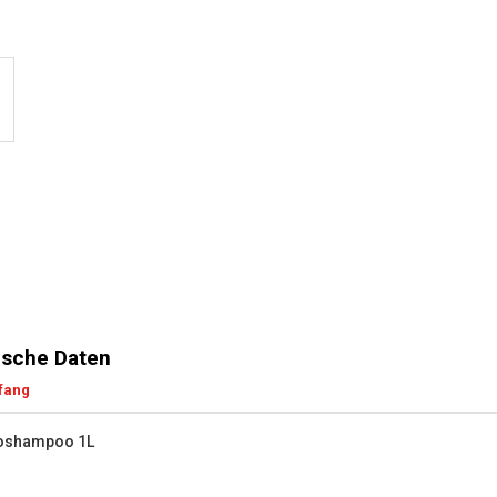
sche Daten
fang
toshampoo 1L