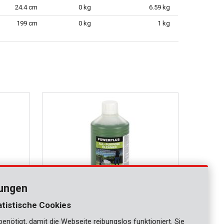
24.4 cm
0 kg
6.59 kg
199 cm
0 kg
1 kg
lungen
atistische Cookies
nötigt, damit die Webseite reibungslos funktioniert. Sie