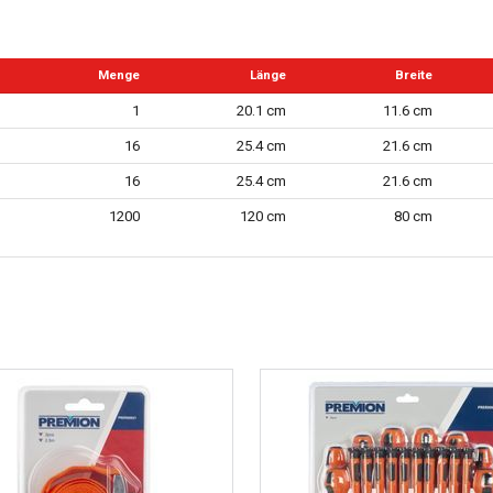
Menge
Länge
Breite
1
20.1 cm
11.6 cm
16
25.4 cm
21.6 cm
16
25.4 cm
21.6 cm
1200
120 cm
80 cm