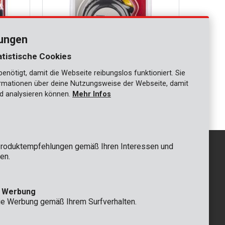
lungen
atistische Cookies
nötigt, damit die Webseite reibungslos funktioniert. Sie
PRER00023
ationen über deine Nutzungsweise der Webseite, damit
Bandmass 5mx19mm
d analysieren können.
Mehr Infos
roduktempfehlungen gemäß Ihren Interessen und
en.
GRUNDSÄTZLICH
e Werbung
 Rompuy nv
+32 (0)3 292 92 92
ie Werbung gemäß Ihrem Surfverhalten.
aat 9
info@varo.com
n
TECHNISCHER SERVICE