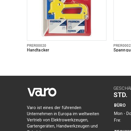
PRER00020
PRER0002
Handtacker
Spanngurt
GESCHÄ
STD.
BÜRO
Varo ist eines der führenden
Mon - Do
Unternehmen in Europa im weltweiten
Vertrieb von Elektrowerkzeugen,
Fre:
Gartengeräten, Handwerkzeugen und