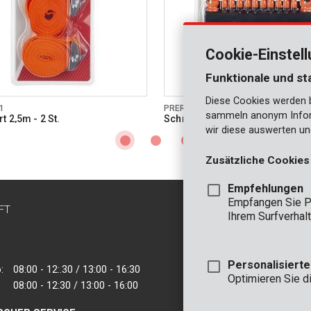
Cookie-Einstel
Funktionale und st
Diese Cookies werden be
1
PRER00022
sammeln anonym Inform
 2,5m - 2 St.
Schraubendreherset 18 St.
wir diese auswerten un
Zusätzliche Cookies
Empfehlungen
Empfangen Sie P
FT
KONTAKT
Ihrem Surfverhalt
INFO
BÜRO
Personalisiert
:
08:00 - 12:.30 / 13:00 - 16:30
VARO - Vic. Van
Optimieren Sie d
08:00 - 12:30 / 13:00 - 16:00
Joseph Van Instr
2500 Lier - Belgie