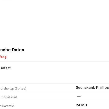
sche Daten
fang
 bit set
Sechskant, Phillips
drehertyp (Spitze)
mitgeliefert
24 MO.
e Garantie