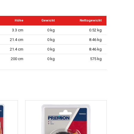
Höhe
Gewicht
Nettogewicht
3.3 cm
0 kg
0.52 kg
21.4 cm
0 kg
8.46 kg
21.4 cm
0 kg
8.46 kg
200 cm
0 kg
575 kg