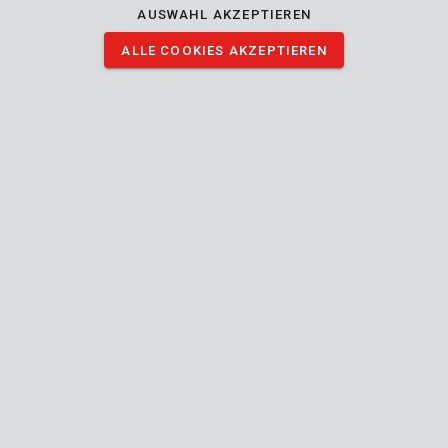
AUSWAHL AKZEPTIEREN
ALLE COOKIES AKZEPTIEREN
POWAIR0107
Druckluft meißel satz 4 st
POWAIR0108