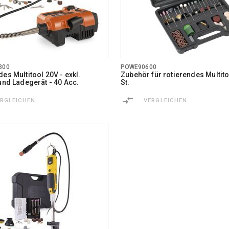
300
POWE90600
es Multitool 20V - exkl.
Zubehör für rotierendes Multit
 und Ladegerät - 40 Acc.
St.
ERGLEICHEN
VERGLEICHEN