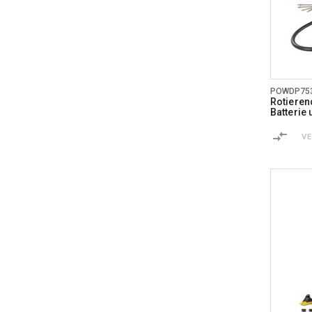
POWDP75
Rotierend
Batterie
V