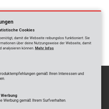
lungen
atistische Cookies
nötigt, damit die Webseite reibungslos funktioniert. Sie
ationen über deine Nutzungsweise der Webseite, damit
1
d analysieren können.
Mehr Infos
roduktempfehlungen gemäß Ihren Interessen und
en.
GRUNDSÄTZLICH
e Werbung
 Rompuy nv
+32 (0)3 292 92 92
ie Werbung gemäß Ihrem Surfverhalten.
aat 9
info@varo.com
n