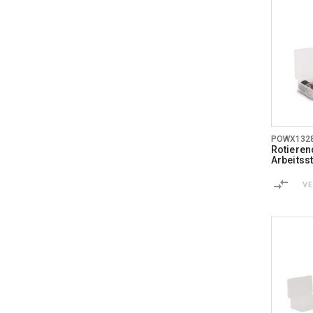
POWX132
Rotieren
Arbeitsst
V