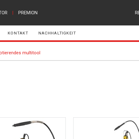
TOR
|
PREMION
R
KONTAKT
NACHHALTIGKEIT
otierendes multitool