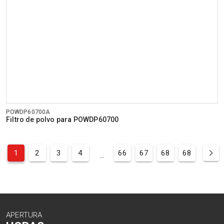
POWDP60700A
Filtro de polvo para POWDP60700
1
2
3
4
66
67
68
68
...
APERTURA