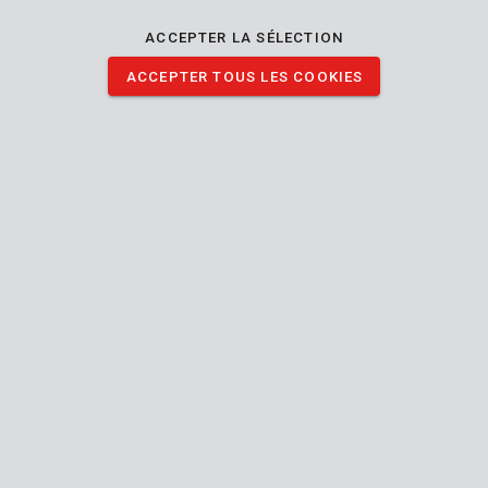
ACCEPTER LA SÉLECTION
KRT660102
Bâche 2x3m 70g
ACCEPTER TOUS LES COOKIES
KRT660103
Bâche 3x4m 70g