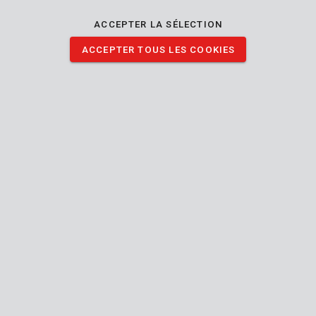
ACCEPTER LA SÉLECTION
ACCEPTER TOUS LES COOKIES
KRTGR10010
Sécateur bypass acier SK5