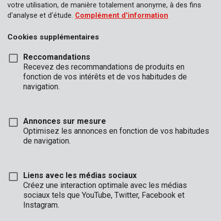
votre utilisation, de manière totalement anonyme, à des fins
Râteaux
d'analyse et d'étude.
Complément d'information
Plantoir à bulbes
Cookies supplémentaires
Jeu d'outils de jardinage
Reccomandations
Outils pour ensemencement
Recevez des recommandations de produits en
fonction de vos intérêts et de vos habitudes de
navigation.
Annonces sur mesure
Optimisez les annonces en fonction de vos habitudes
de navigation.
Liens avec les médias sociaux
Créez une interaction optimale avec les médias
sociaux tels que YouTube, Twitter, Facebook et
Instagram.
KRTGR7001
Truelle de jardin grande