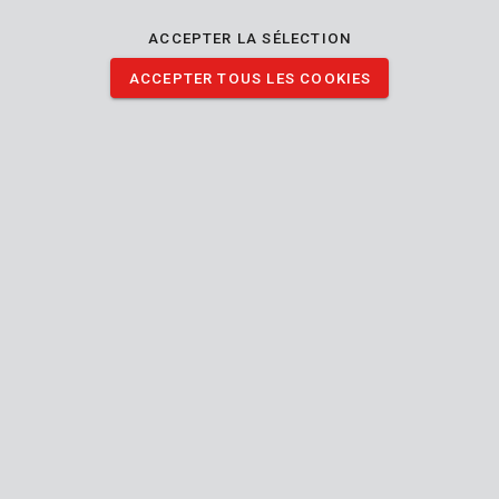
ACCEPTER LA SÉLECTION
ACCEPTER TOUS LES COOKIES
KRTGR70010
Truelle de jardin (longue) acier